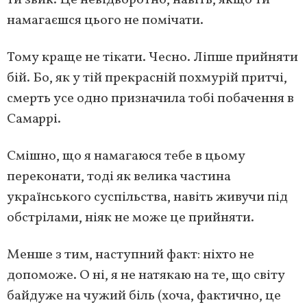
ти звик. Це невідворотно, навіть, якщо ти
намагаєшся цього не помічати.
Тому краще не тікати. Чесно. Ліпше прийняти
бій. Бо, як у тій прекрасній похмурій притчі,
смерть усе одно призначила тобі побачення в
Самаррі.
Смішно, що я намагаюся тебе в цьому
переконати, тоді як велика частина
українського суспільства, навіть живучи під
обстрілами, ніяк не може це прийняти.
Менше з тим, наступний факт: ніхто не
допоможе. О ні, я не натякаю на те, що світу
байдуже на чужий біль (хоча, фактично, це