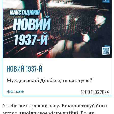
НОВИЙ 1937-Й
Мукденський Донбасе, ти нас чуєш?
Макс Гадюкін
18:00 11.06.2024
У тебе ще є трошки часу. Використовуй його
мудро: знайди своє місце у війні. Бо, як