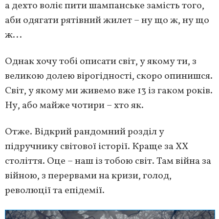
а дехто воліє пити шампанське замість того,
аби одягати рятівний жилет – ну що ж, ну що
ж...
Однак хочу тобі описати світ, у якому ти, з
великою долею вірогідності, скоро опинишся.
Світ, у якому ми живемо вже 13 із гаком років.
Ну, або майже чотири – хто як.
Отже. Відкрий рандомний розділ у
підручнику світової історії. Краще за ХХ
століття. Оце – наш із тобою світ. Там війна за
війною, з перервами на кризи, голод,
революції та епідемії.