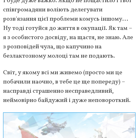
І буде дуже важко. Якщо не пощастило і твої
співгромадяни воліють делегувати
розв'язання цієї проблеми комусь іншому...
Ну тоді готуйся до життя в окупації. Як там –
я з особистого досвіду, на щастя, не знаю. Але
з розповідей чула, що капучино на
безлактозному молоці там не подають.
Світ, у якому всі ми живемо (просто ми це
побачили наочно, в тебе це ще попереду) –
насправді страшенно несправедливий,
неймовірно байдужий і дуже неповороткий.