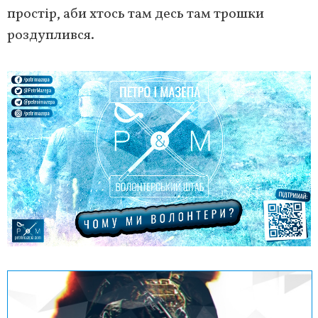
простір, аби хтось там десь там трошки
роздуплився.