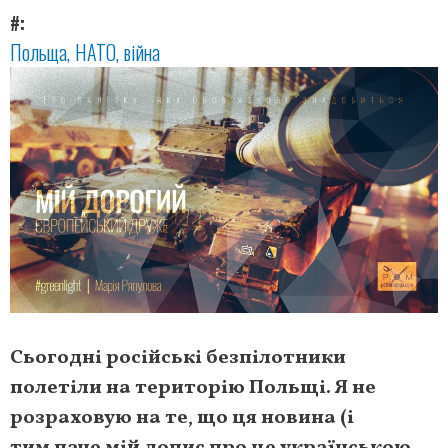
#
Польща
НАТО
війна
Сьогодні
російські
безпілотники
полетіли
на
територію
Польщі.
Я
не
розраховую
на
те
,
що
ця
новина
(і