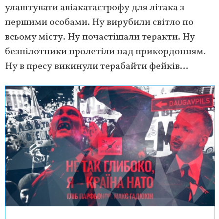
улаштувати авіакатастрофу для літака з
першими особами. Ну вирубили світло по
всьому місту. Ну почастішали теракти. Ну
безпілотники пролетіли над прикордонням.
Ну в пресу викинули терабайти фейків…