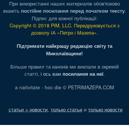
При використанні наших материалів обов'язково
вкажіть
.
постійне посилання перед початком тексту
Підпис для кожної публікації:
Copyright © 2018 PiM, LLC. Передруковується з
дозволу ІА «Петро і Мазепа»
.
Підтримати найкращу редакцію світу та
Миколаївщини!
Більше правил та канонів ми виклали в окремій
статті,
і ось вам
.
посилання на неї
a nativitate - hoc die © PETRIMAZEPA.COM
статьи + новости
,
только статьи
и
только новости