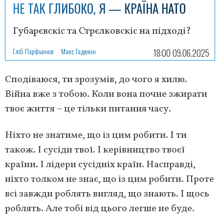
НЕ ТАК ГЛИБОКО, Я — КРАЇНА НАТО
Губарєвскіс та Стрєлковскіс на підході?
Гліб Парфьонов
Макс Гадюкін
18:00 09.06.2025
Сподіваюся, ти зрозумів, до чого я хилю.
Війна вже з тобою. Коли вона почне зжирати
твоє життя – це тільки питання часу.
Ніхто не знатиме, що із цим робити. І ти
також. І сусіди твої. І керівництво твоєї
країни. І лідери сусідніх країн. Насправді,
ніхто толком не знає, що із цим робити. Проте
всі завжди роблять вигляд, що знають. І щось
роблять. Але тобі від цього легше не буде.