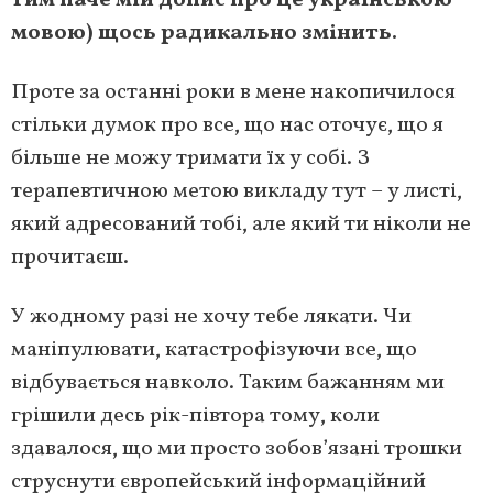
тим
паче
мій
допис
про
це
українською
мовою)
щось
радикально
змінить.
Проте за останні роки в мене накопичилося
стільки думок про все, що нас оточує, що я
більше не можу тримати їх у собі. З
терапевтичною метою викладу тут – у листі,
який адресований тобі, але який ти ніколи не
прочитаєш.
У жодному разі не хочу тебе лякати. Чи
маніпулювати, катастрофізуючи все, що
відбувається навколо. Таким бажанням ми
грішили десь рік-півтора тому, коли
здавалося, що ми просто зобов’язані трошки
струснути європейський інформаційний