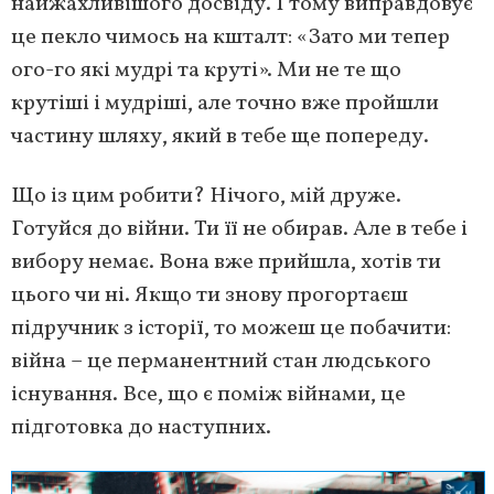
найжахливішого досвіду. І тому виправдовує
це пекло чимось на кшталт: «Зато ми тепер
ого-го які мудрі та круті». Ми не те що
крутіші і мудріші, але точно вже пройшли
частину шляху, який в тебе ще попереду.
Що із цим робити? Нічого, мій друже.
Готуйся до війни. Ти її не обирав. Але в тебе і
вибору немає. Вона вже прийшла, хотів ти
цього чи ні. Якщо ти знову прогортаєш
підручник з історії, то можеш це побачити:
війна – це перманентний стан людського
існування. Все, що є поміж війнами, це
підготовка до наступних.