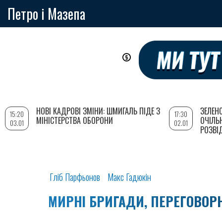
Петро і Мазепа
Перейти
до
основного
вмісту
НОВІ КАДРОВІ ЗМІНИ: ШМИГАЛЬ ПІДЕ З
ЗЕЛЕН
15:20
17:30
МІНІСТЕРСТВА ОБОРОНИ
ОЧІЛЬ
03.01
02.01
РОЗВІ
Гліб Парфьонов
Макс Гадюкін
МИРНІ БРИГАДИ, ПЕРЕГОВОРН