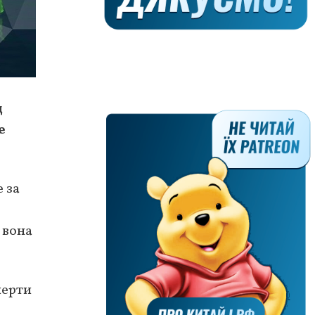
д
е
 за
 вона
перти