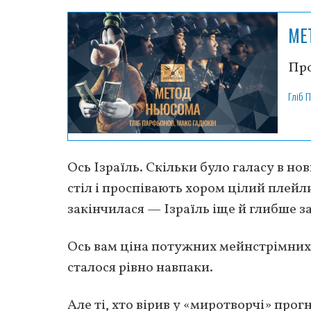
МЕ
Про
Гліб 
Ось Ізраїль. Скільки було галасу в нов
стіл і проспівають хором цілий плейли
закінчилася — Ізраїль іще й глибше з
Ось вам ціна потужних мейнстрімних н
сталося рівно навпаки.
Але ті, хто вірив у «миротворчі» про