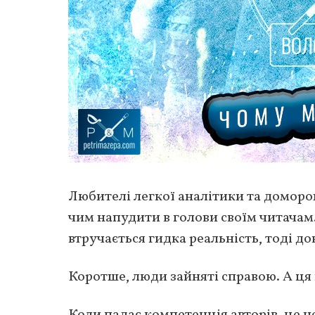
Любителі легкої аналітики та доморо
чим напудити в голови своїм читачам.
втручається гидка реальність, тоді д
Коротше, люди зайняті справою. А ця
Коли падає компетенція авторів, це н