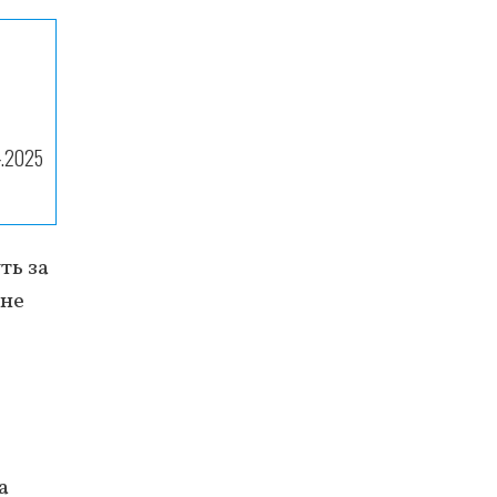
4.2025
ть за
 не
а