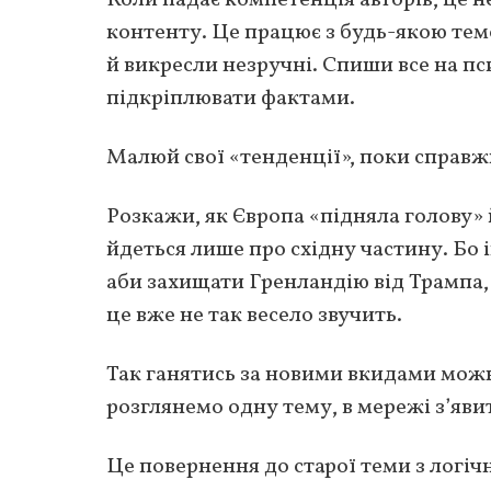
контенту. Це працює з будь-якою темо
й викресли незручні. Спиши все на пс
підкріплювати фактами.
Малюй свої «тенденції», поки справжн
Розкажи, як Європа «підняла голову» 
йдеться лише про східну частину. Бо 
аби захищати Гренландію від Трампа, 
це вже не так весело звучить.
Так ганятись за новими вкидами можна
розглянемо одну тему, в мережі з’явит
Це повернення до старої теми з логіч