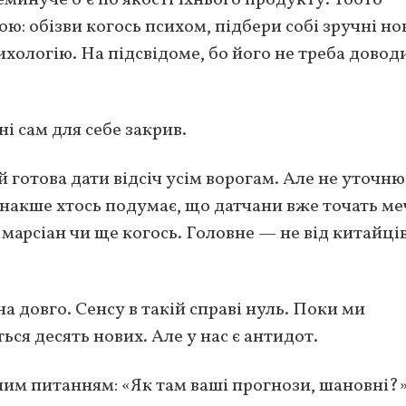
ю: обізви когось психом, підбери собі зручні н
ихологію. На підсвідоме, бо його не треба довод
і сам для себе закрив.
й готова дати відсіч усім ворогам. Але не уточн
інакше хтось подумає, що датчани вже точать меч
марсіан чи ще когось. Головне — не від китайців
 довго. Сенсу в такій справі нуль. Поки ми
ься десять нових. Але у нас є антидот.
ним питанням: «Як там ваші прогнози, шановні?»