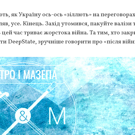
ть, як Україну ось-ось «зіллють» на переговорах
в, усе. Кінець. Захід утомився, пакуйте валізи 
 цей час триває жорстока війна. Та тим, хто закри
рти DeepState, зручніше говорити про «після війн