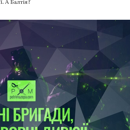
ї. А Балтія?