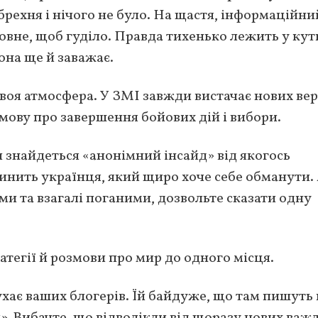
брехня і нічого не було. На щастя, інформаційни
овне, щоб гуділо. Правда тихенько лежить у кут
она ще й заважає.
т своя атмосфера. У ЗМІ завжди вистачає нових вер
мову про завершення бойових дій і вибори.
 знайдеться «анонімний інсайд» від якогось
инить українця, який щиро хоче себе обманути. 
ми та взагалі поганими, дозвольте сказати одну
ратегії й розмови про мир до одного місця.
лухає ваших блогерів. Їй байдуже, що там пишуть