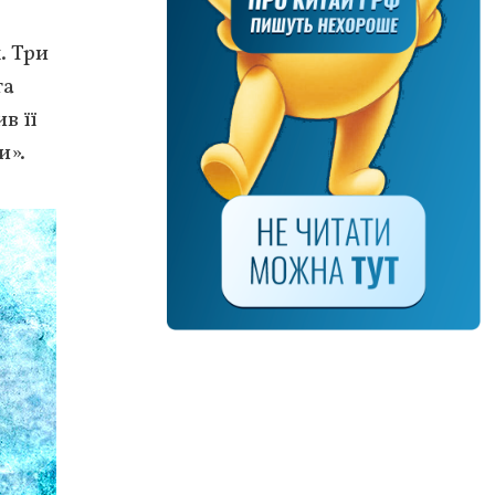
. Три
та
в її
и».