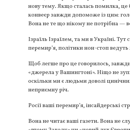
нову тему. Якщо сталась помилка, це 
конвеєр завжди допоможе із цим: гол
Вона не те що нікому не потрібна — в
Ізраїль Ізраїлем, та ми в Україні. Ту
перемир’я, політики нон-стоп ведуть 
Щоб легше про це говорилось, завжди
«джерела у Вашингтоні». Ніщо не зуп
оскільки ми є людьми доволі цинічни
неприємну річ.
Росії ваші перемир’я, інсайдерські ст
Вона не читає ваші газети. Вона не с