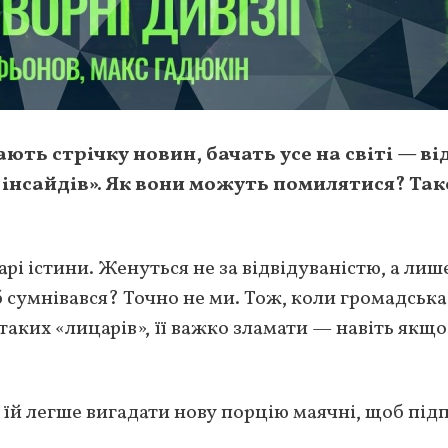
ють стрічку новин, бачать усе на світі — ві
 інсайдів». Як вони можуть помилятися? Так
 істини. Женуться не за відвідуваністю, а лише
 сумнівався? Точно не ми. Тож, коли громадська
аких «лицарів», її важко зламати — навіть якщо
 їй легше вигадати нову порцію маячні, щоб під