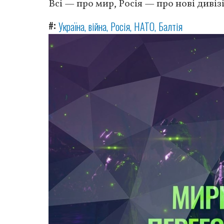
Всі — про мир, Росія — про нові дивізі
#
Україна
війна
Росія
НАТО
Балтія