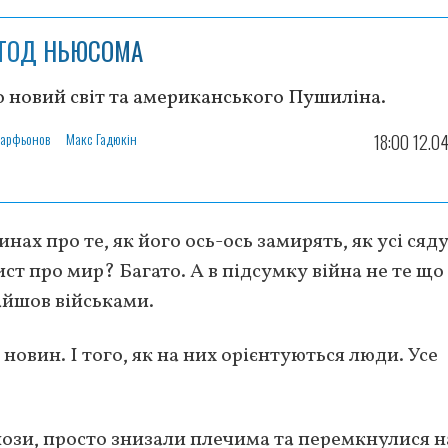
ТОД НЬЮСОМА
 новий світ та американського Пушиліна.
Парфьонов
Макс Гадюкін
18:00 12.0
инах про те, як його ось-ось замирять, як усі сяду
ст про мир? Багато. А в підсумку війна не те що
айшов військами.
овин. І того, як на них орієнтуються люди. Усе
гнози, просто знизали плечима та перемкнулися н