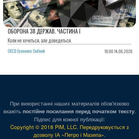
ОБОРОНА 38 ДЕРЖАВ. ЧАСТИНА І
Коли не хочеться, але доведеться.
OECD Economic Outlook
18:00 14.06.2026
При використанні наших материалів обов'язково
вкажіть
.
постійне посилання перед початком тексту
Підпис для кожної публікації:
Copyright © 2018 PiM, LLC. Передруковується з
дозволу ІА «Петро і Мазепа»
.