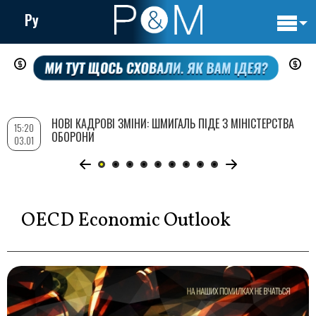
Ру
Основн
Перейти
навигац
до
основного
вмісту
НОВІ КАДРОВІ ЗМІНИ: ШМИГАЛЬ ПІДЕ З МІНІСТЕРСТВА
15:20
ОБОРОНИ
03.01
OECD Economic Outlook