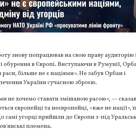
оту знову попрацював на свою праву аудиторію 
і обурення в Європі. Виступаючи в Румунії, Орб
 раси, більше не є націями». Не забув Орбан і
печення України сучасною зброєю.
і ми не хочемо ставати змішаною расою», — сказа
ються європейці та неєвропейці, «вже не нації», 
 що самі угорці прийшли до Європи з-під Уральсь
ов'янські племена.