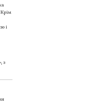
ка
 Крім
єю і
, з
ня