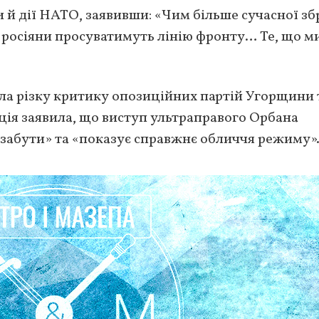
 й дії НАТО, заявивши: «Чим більше сучасної зб
 росіяни просуватимуть лінію фронту… Те, що м
а різку критику опозиційних партій Угорщини 
ція заявила, що виступ ультраправого Орбана
 б забути» та «показує справжнє обличчя режиму»