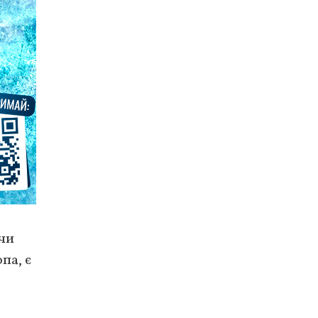
 чи
па, є