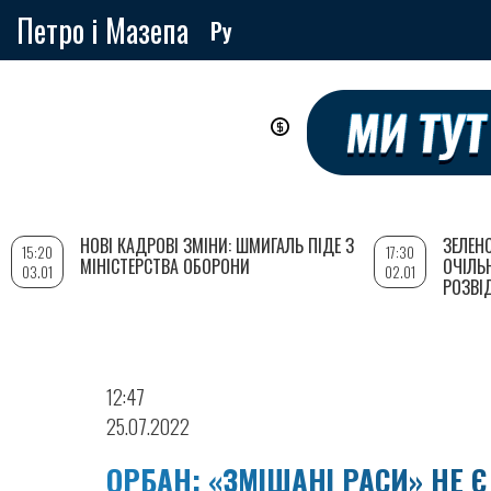
Петро і Мазепа
Ру
Перейти
до
основного
вмісту
НОВІ КАДРОВІ ЗМІНИ: ШМИГАЛЬ ПІДЕ З
ЗЕЛЕН
15:20
17:30
МІНІСТЕРСТВА ОБОРОНИ
ОЧІЛЬ
03.01
02.01
РОЗВІ
12:47
25.07.2022
ОРБАН: «ЗМІШАНІ РАСИ» НЕ 