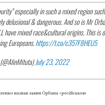
urity” especially in such a mixed region such
ly delusional & dangerous. And so is Mr Orba
 have mixed race&cultural origins. This is 
eing Europeans.
https://t.co/c357F8HEU5
 (@AlinMituta)
July 23, 2022
ленко назвав заяви Орбана «російською