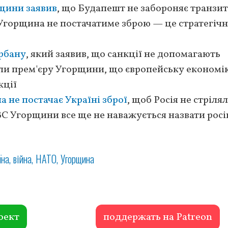
щини заявив
, що Будапешт не забороняє транзит
 Угорщина не постачатиме зброю — це стратегіч
рбану
, який заявив, що санкції не допомагають
али прем'єру Угорщини, що європейську економі
кції
 не постачає Україні зброї
, щоб Росія не стріля
ЗС Угорщини все ще не наважується назвати рос
їна
війна
НАТО
Угорщина
оект
поддержать на Patreon