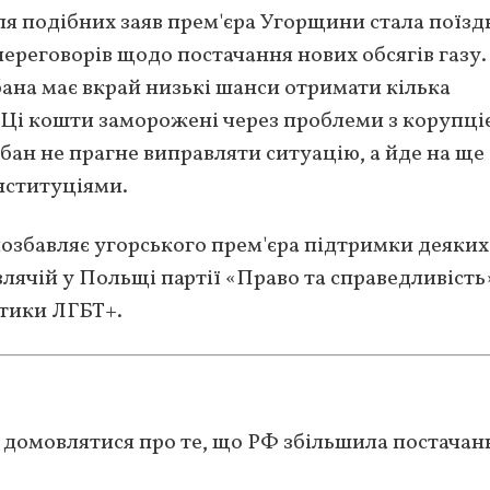
ля подібних заяв прем'єра Угорщини стала поїзд
реговорів щодо постачання нових обсягів газу.
ана має вкрай низькі шанси отримати кілька
. Ці кошти заморожені через проблеми з корупці
рбан не прагне виправляти ситуацію, а йде на ще
нституціями.
позбавляє угорського прем'єра підтримки деяких
ячій у Польщі партії «Право та справедливість»
итики ЛГБТ+.
домовлятися про те, що РФ збільшила постачан