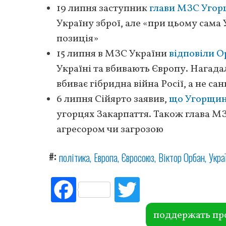
19 липня заступник
глави МЗС Угор
Україну зброї, але «при цьому сама
позиція»
15 липня в МЗС України
відповіли О
Україні та вбивають Європу. Нагад
вбиває гібридна війна Росії, а не сан
6 липня Сійярто заявив,
що Угорщина
угорцях Закарпаття. Також глава М
агресором чи загрозою
#
політика
Европа
Євросоюз
Віктор Орбан
Укра
Fac
Tw
ebo
itte
ok
r
поддержать пр