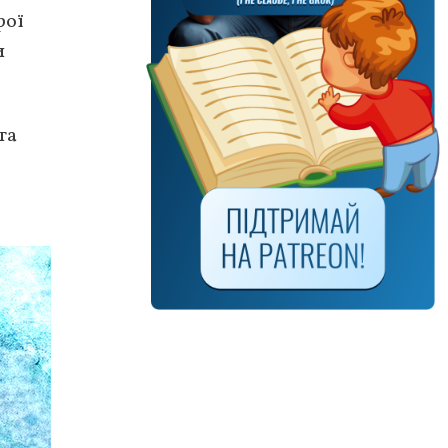
рої
и
та
.