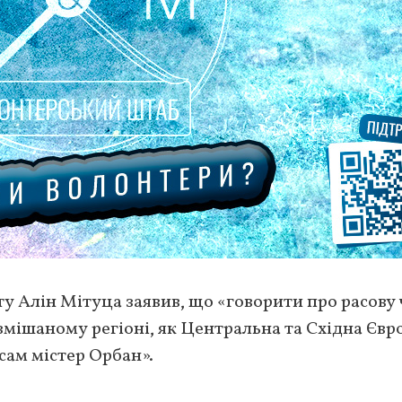
 Алін Мітуца заявив, що «говорити про расову
змішаному регіоні, як Центральна та Східна Євро
сам містер Орбан».