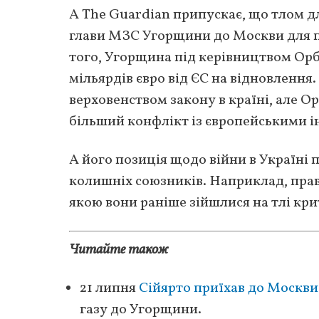
А The Guardian припускає, що тлом д
глави МЗС Угорщини до Москви для пе
того, Угорщина під керівництвом Орб
мільярдів євро від ЄС на відновлення
верховенством закону в країні, але О
більший конфлікт із європейськими і
А його позиція щодо війни в Україні 
колишніх союзників. Наприклад, правл
якою вони раніше зійшлися на тлі кр
Читайте також
21 липня
Сійярто приїхав до Москви
газу до Угорщини.