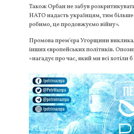
Також Орбан не забув розкритикувати
НАТО надасть українцям, тим більше
робимо, це продовжуємо війну».
Промова прем'єра Угорщини викликал
інших європейських політиків. Опози
«нагадує про час, який ми всі хотіли