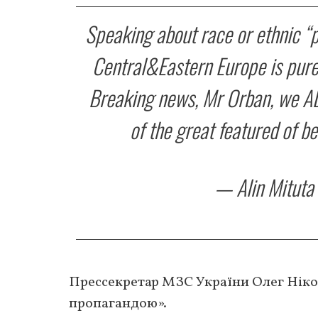
Speaking about race or ethnic “p
Central&Eastern Europe is pure
Breaking news, Mr Orban, we ALL
of the great featured of b
— Alin Mituta
Прессекретар МЗС України Олег Ніко
пропагандою».