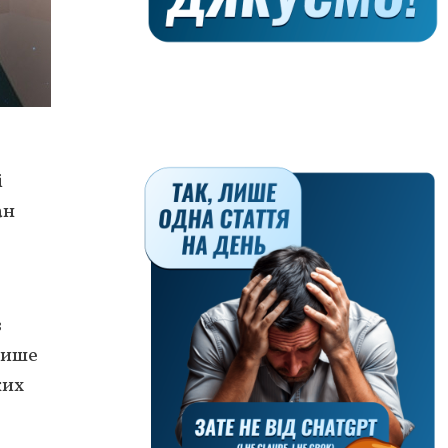
і
ан
в
пише
ких