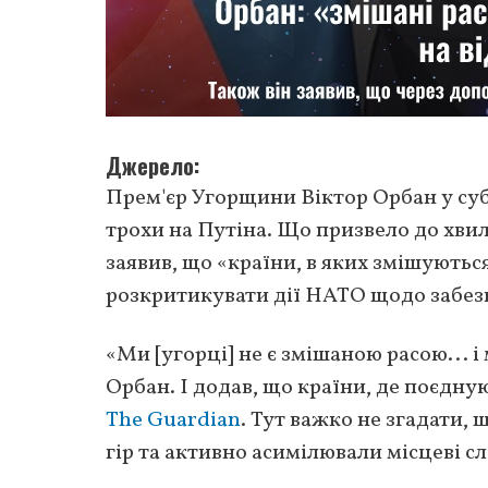
Джерело
Прем'єр Угорщини Віктор Орбан у суб
трохи на Путіна. Що призвело до хвил
заявив, що «країни, в яких змішуються
розкритикувати дії НАТО щодо забез
«Ми [угорці] не є змішаною расою... 
Орбан. І додав, що країни, де поєдну
The Guardian
. Тут важко не згадати,
гір та активно асимілювали місцеві сл