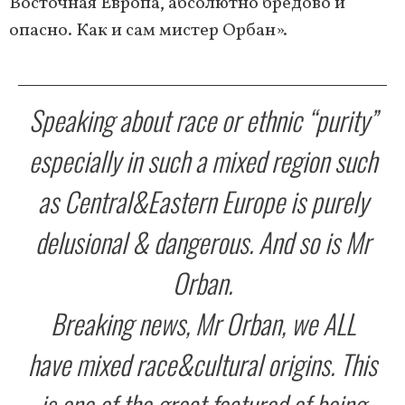
Восточная Европа, абсолютно бредово и
опасно. Как и сам мистер Орбан».
Speaking about race or ethnic “purity”
especially in such a mixed region such
as Central&Eastern Europe is purely
delusional & dangerous. And so is Mr
Orban.
Breaking news, Mr Orban, we ALL
have mixed race&cultural origins. This
is one of the great featured of being