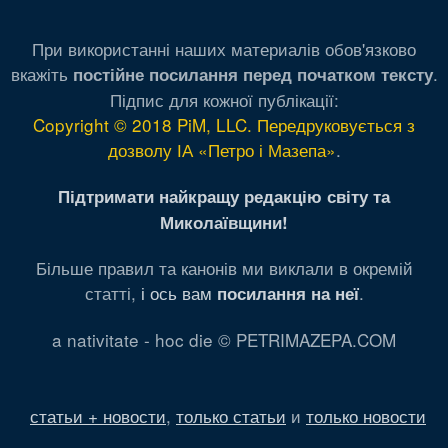
При використанні наших материалів обов'язково
вкажіть
.
постійне посилання перед початком тексту
Підпис для кожної публікації:
Copyright © 2018 PiM, LLC. Передруковується з
дозволу ІА «Петро і Мазепа»
.
Підтримати найкращу редакцію світу та
Миколаївщини!
Більше правил та канонів ми виклали в окремій
статті,
і ось вам
.
посилання на неї
a nativitate - hoc die © PETRIMAZEPA.COM
статьи + новости
,
только статьи
и
только новости