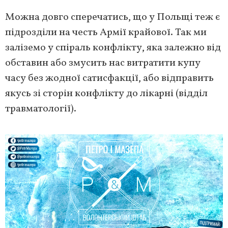
Можна довго сперечатись, що у Польщі теж є
підрозділи на честь Армії крайової. Так ми
заліземо у спіраль конфлікту, яка залежно від
обставин або змусить нас витратити купу
часу без жодної сатисфакції, або відправить
якусь зі сторін конфлікту до лікарні (відділ
травматології).