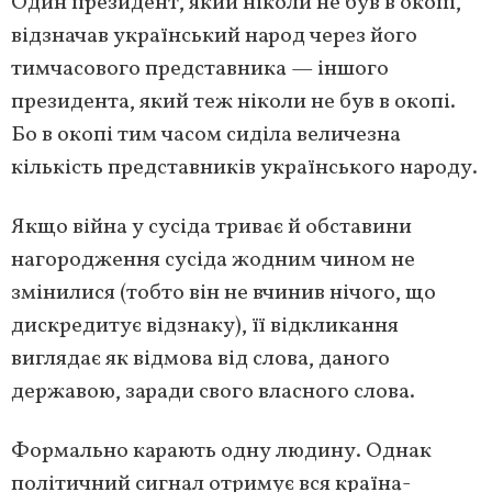
Один президент, який ніколи не був в окопі,
відзначав український народ через його
тимчасового представника — іншого
президента, який теж ніколи не був в окопі.
Бо в окопі тим часом сиділа величезна
кількість представників українського народу.
Якщо війна у сусіда триває й обставини
нагородження сусіда жодним чином не
змінилися (тобто він не вчинив нічого, що
дискредитує відзнаку), її відкликання
виглядає як відмова від слова, даного
державою, заради свого власного слова.
Формально карають одну людину. Однак
політичний сигнал отримує вся країна-