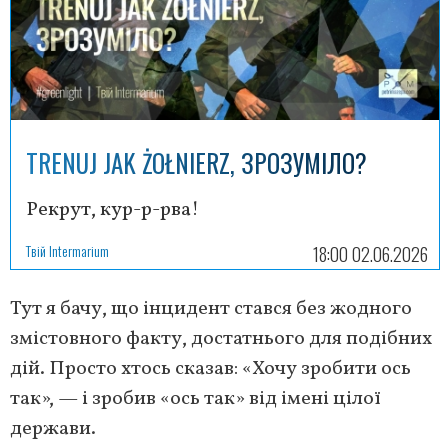
TRENUJ JAK ŻOŁNIERZ, ЗРОЗУМІЛО?
Рекрут, кур-р-рва!
Твій Intermarium
18:00 02.06.2026
Тут я бачу, що інцидент стався без жодного
змістовного факту, достатнього для подібних
дій. Просто хтось сказав: «Хочу зробити ось
так», — і зробив «ось так» від імені цілої
держави.