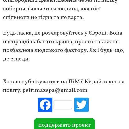
благородних джентльменів через помилку
виборця з’являється людина, яка цієї
спільноти не гідна та не варта.
Будь ласка, не розчаровуйтесь у Європі. Вона
насправді набагато краща, просто також не
позбавлена людського фактору. Як і будь-що,
де є люди.
Хочеш публікуватись на ПіМ? Кидай текст на
пошту:
petrimazepa@gmail.com
Fac
Tw
ebo
itte
ok
r
поддержать проект