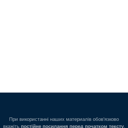
При використанні наших материалів обов'язково
вкажіть
.
постійне посилання перед початком тексту