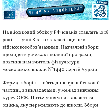
На військовий облік у РФ юнаків ставлять із 18
років — учні 8-х і 10-х класів ще не є
військовозобов’язаними. Навчальні збори
проходять у межах шкільної програми,
пояснив нам вчитель фізкультури
московської школи №1440 Сергій Чуркін.
Формат зборів — п’ять днів при військовій
частині, з викладачами, у межах вивчення
курсу ОБЖ. Потім учням виставляється
оцінка, яку пересилають до школи. Збори