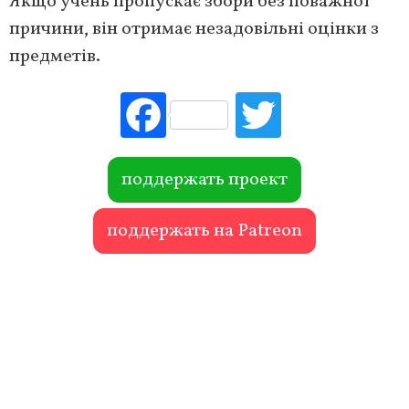
Якщо учень пропускає збори без поважної
причини, він отримає незадовільні оцінки з
предметів.
Fac
Tw
ebo
itte
ok
r
поддержать проект
поддержать на Patreon