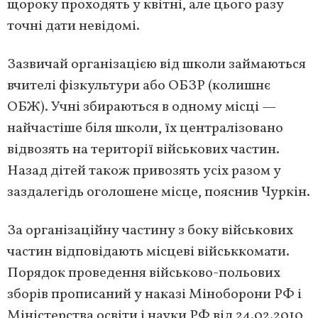
щороку проходять у квітні, але цього разу
точні дати невідомі.
Зазвичай організацією від школи займаються
вчителі фізкультури або ОБЗР (колишнє
ОБЖ). Учні збираються в одному місці —
найчастіше біля школи, їх централізовано
відвозять на території військових частин.
Назад дітей також привозять усіх разом у
заздалегідь оголошене місце, пояснив Чуркін.
За організаційну частину з боку військових
частин відповідають місцеві військкомати.
Порядок проведення військово-польових
зборів прописаний у наказі Міноборони РФ і
Міністерства освіти і науки РФ від 24.02.2010