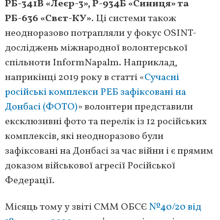
РБ-341В «Леєр-3», Р-934Б «Синиця» та
РБ-636 «Свєт-КУ»
. Ці системи також
неодноразово потрапляли у фокус OSINT-
досліджень міжнародної волонтерської
спільноти InformNapalm. Наприклад,
наприкінці 2019 року в статті «
Сучасні
російські комплекси РЕБ зафіксовані на
Донбасі (ФОТО)
» волонтери представили
ексклюзивні фото та перелік із 12 російських
комплексів, які неодноразово були
зафіксовані на Донбасі за час війни і є прямим
доказом військової агресії Російської
Федерації.
Місяць тому у звіті СММ ОБСЄ
№40/20 від