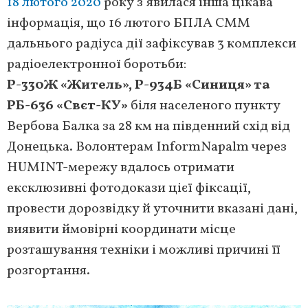
18 лютого 2020
року з’явилася інша цікава
інформація, що 16 лютого БПЛА СММ
дальнього радіуса дії зафіксував 3 комплекси
радіоелектронної боротьби:
Р-330Ж «Житель», Р-934Б «Синиця» та
РБ-636 «Свєт-КУ»
біля населеного пункту
Вербова Балка за 28 км на південний схід від
Донецька. Волонтерам InformNapalm через
HUMINT-мережу вдалось отримати
ексклюзивні фотодокази цієї фіксації,
провести дорозвідку й уточнити вказані дані,
виявити ймовірні координати місце
розташування техніки і можливі причині її
розгортання.