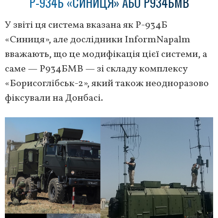
Р-934Б «СИНИЦЯ» АБО Р934БМВ
У звіті ця система вказана як Р-934Б
«Синиця», але дослідники InformNapalm
вважають, що це модифікація цієї системи, а
саме — Р934БМВ — зі складу комплексу
«Борисоглібськ-2», який також неодноразово
фіксували на Донбасі.