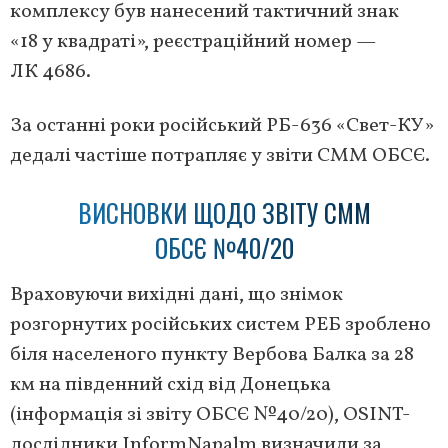
комплексу був нанесений тактичний знак
«18 у квадраті», реєстраційний номер —
ЛК 4686.
За останні роки російський РБ-636 «Свет-КУ»
дедалі частіше потрапляє у звіти СММ ОБСЄ.
ВИСНОВКИ ЩОДО ЗВІТУ СММ
ОБСЄ №40/20
Враховуючи вихідні дані, що знімок
розгорнутих російських систем РЕБ зроблено
біля населеного пункту Вербова Балка за 28
км на південний схід від Донецька
(інформація зі звіту ОБСЄ №40/20), OSINT-
дослідники InformNapalm визначили за