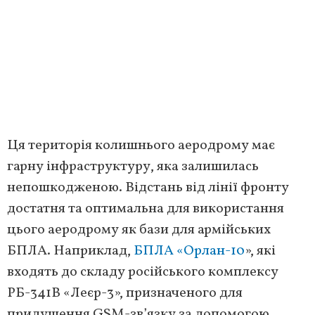
Ця територія колишнього аеродрому має
гарну інфраструктуру, яка залишилась
непошкодженою. Відстань від лінії фронту
достатня та оптимальна для використання
цього аеродрому як бази для армійських
БПЛА. Наприклад,
БПЛА «Орлан-10
», які
входять до складу російського комплексу
РБ-341В «Леєр-3», призначеного для
придушення GSM-зв’язку за допомогою