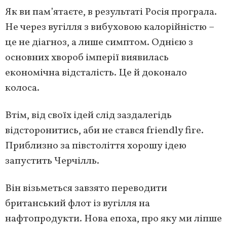
Як ви пам’ятаєте, в результаті Росія програла.
Не через вугілля з вибуховою калорійністю –
це не діагноз, а лише симптом. Однією з
основних хвороб імперії виявилась
економічна відсталість. Це й доконало
колоса.
Втім, від своїх ідей слід заздалегідь
відсторонитись, аби не стався friendly fire.
Приблизно за півстоліття хорошу ідею
запустить Черчілль.
Він візьметься завзято переводити
британський флот із вугілля на
нафтопродукти. Нова епоха, про яку ми ліпше