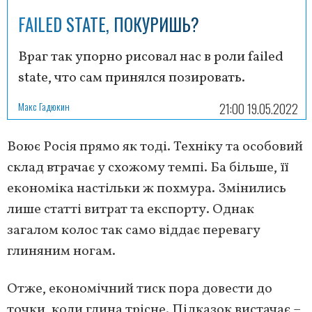
FAILED STATE, ПОКУРИШЬ?
Враг так упорно рисовал нас в роли failed
state, что сам принялся позировать.
Макс Гадюкин
21:00 19.05.2022
Воює Росія прямо як тоді. Техніку та особовий
склад втрачає у схожому темпі. Ба більше, її
економіка настільки ж похмура. Змінились
лише статті витрат та експорту. Однак
загалом колос так само віддає перевагу
глиняним ногам.
Отже, економічний тиск пора довести до
точки, коли глина трісне. Підказок вистачає –