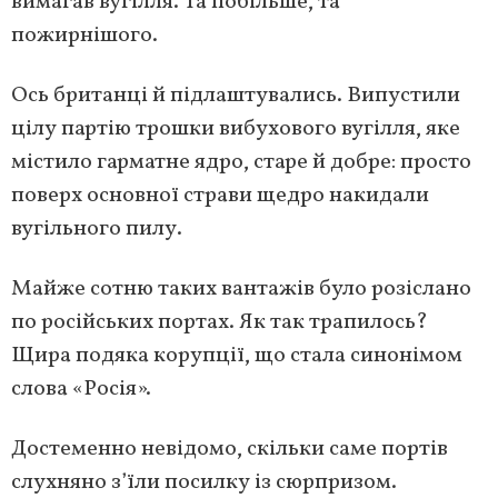
вимагав вугілля. Та побільше, та
пожирнішого.
Ось британці й підлаштувались. Випустили
цілу партію трошки вибухового вугілля, яке
містило гарматне ядро, старе й добре: просто
поверх основної страви щедро накидали
вугільного пилу.
Майже сотню таких вантажів було розіслано
по російських портах. Як так трапилось?
Щира подяка корупції, що стала синонімом
слова «Росія».
Достеменно невідомо, скільки саме портів
слухняно з’їли посилку із сюрпризом.