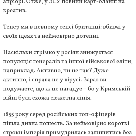
апріорі. Отже, у ЗСУ повний карт-бланш на
креатив.
Тепер ми в певному сенсі британці: вбивчі у
своїх ідеях та неймовірно дотепні.
Наскільки стрімко у росіян знижується
популяція генералів та іншої військової еліти,
наприклад. Активно, чи не так? Дуже
активно, і справа не у вірусі. Зараз ви
подумаєте, що ж це нагадує – бо у Кримській
війні була схожа сюжетна лінія.
1855 року серед російських топ-офіцерів
пішла дивна пошесть. За неймовірно короткі
строки імперія примудрилась залишитись без