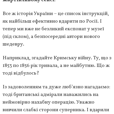
жартівливому сенсі.
Все ж історія України – це список інструкцій,
як найбільш ефективно вдарити по Росії. І
тепер ми вже не безликий експонат у музеї
(під склом), а безпосередні автори нового
шедевру.
Наприклад, згадайте Кримську війну. Ту, що з
1853 по 1856 рік тривала, а не майбутню. Що ж
тоді відбулось?
Із задоволенням та дуже люб’язно нагадаємо:
тоді британські адмірали наважились на
неймовірно нахабну операцію. Уважно
вивчили слабкі сторони суперника. І вдарили