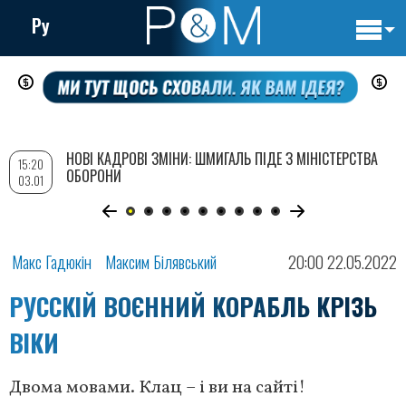
Ру
Основн
Перейти
навигац
до
основного
вмісту
НОВІ КАДРОВІ ЗМІНИ: ШМИГАЛЬ ПІДЕ З МІНІСТЕРСТВА
15:20
ОБОРОНИ
03.01
Макс Гадюкін
Максим Білявський
20:00 22.05.2022
РУССКІЙ ВОЄННИЙ КОРАБЛЬ КРІЗЬ
ВІКИ
Двома мовами. Клац – і ви на сайті!