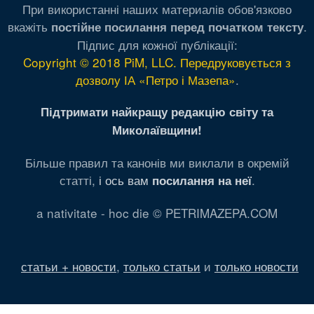
При використанні наших материалів обов'язково
вкажіть
.
постійне посилання перед початком тексту
Підпис для кожної публікації:
Copyright © 2018 PiM, LLC. Передруковується з
дозволу ІА «Петро і Мазепа»
.
Підтримати найкращу редакцію світу та
Миколаївщини!
Більше правил та канонів ми виклали в окремій
статті,
і ось вам
.
посилання на неї
a nativitate - hoc die © PETRIMAZEPA.COM
статьи + новости
,
только статьи
и
только новости