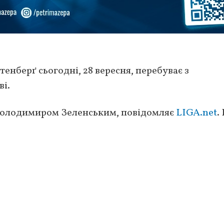
нберґ сьогодні, 28 вересня, перебуває з
і.
м Володимиром Зеленським, повідомляє
LIGA.net
.