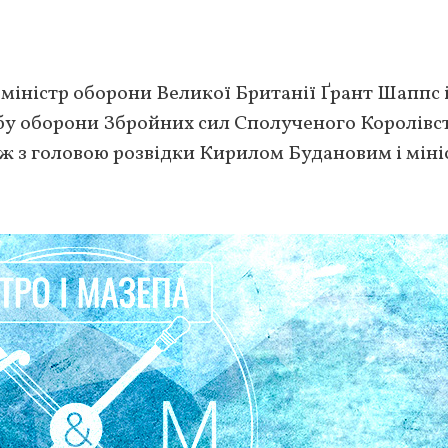
 міністр оборони Великої Британії Ґрант Шаппс 
бу оборони Збройних сил Сполученого Королівст
кож з головою розвідки Кирилом Будановим і мін