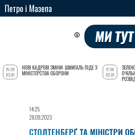
Петро і Мазепа
Перейти
до
основного
вмісту
НОВІ КАДРОВІ ЗМІНИ: ШМИГАЛЬ ПІДЕ З
ЗЕЛЕН
15:20
17:30
МІНІСТЕРСТВА ОБОРОНИ
ОЧІЛЬ
03.01
02.01
РОЗВІ
14:25
28.09.2023
СТОЛТЕНБЕРҐ ТА МІНІСТРИ О