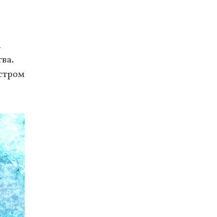
і
ва.
істром