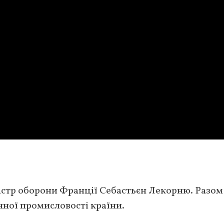
істр оборони Франції Себастьєн Лекорню. Разом 
ної промисловості країни.