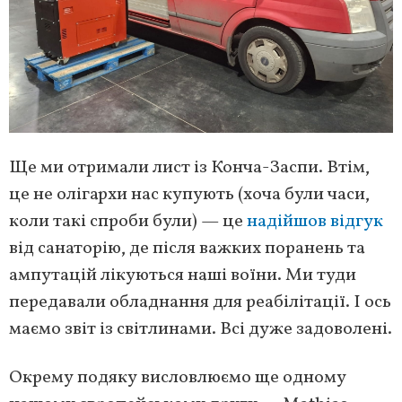
Ще ми отримали лист із Конча-Заспи. Втім,
це не олігархи нас купують (хоча були часи,
коли такі спроби були) — це
надійшов відгук
від санаторію, де після важких поранень та
ампутацій лікуються наші воїни. Ми туди
передавали обладнання для реабілітації. І ось
маємо звіт із світлинами. Всі дуже задоволені.
Окрему подяку висловлюємо ще одному