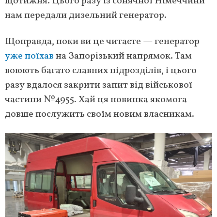
щотижня. Цього разу із сонячної Німеччини
нам передали дизельний генератор.
Щоправда, поки ви це читаєте — генератор
уже поїхав
на Запорізький напрямок. Там
воюють багато славних підрозділів, і цього
разу вдалося закрити запит від військової
частини №4955. Хай ця новинка якомога
довше послужить своїм новим власникам.