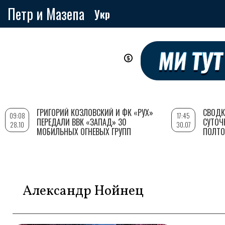
Петр и Мазепа
Укр
Перейти
к
основному
содержанию
ГРИГОРИЙ КОЗЛОВСКИЙ И ФК «РУХ»
СВОДК
09:08
17:45
ПЕРЕДАЛИ ВВК «ЗАПАД» 30
СУТОЧ
28.10
30.07
МОБИЛЬНЫХ ОГНЕВЫХ ГРУПП
ПОЛТО
Александр Нойнец