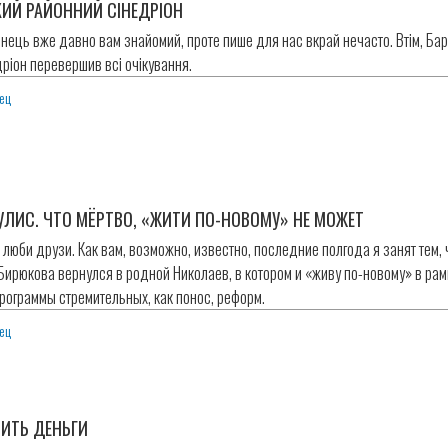
ИЙ РАЙОННИЙ СІНЕДРІОН
нець вже давно вам знайомий, проте пише для нас вкрай нечасто. Втім, Ба
ріон перевершив всі очікування.
ец
ЛИС. ЧТО МЁРТВО, «ЖИТИ ПО-НОВОМУ» НЕ МОЖЕТ
люби друзи. Как вам, возможно, известно, последние полгода я занят тем, 
ирюкова вернулся в родной Николаев, в котором и «живу по-новому» в ра
рограммы стремительных, как понос, реформ.
ец
ИТЬ ДЕНЬГИ