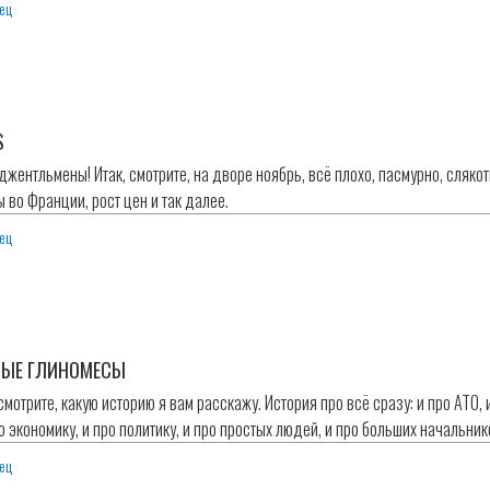
ец
S
жентльмены! Итак, смотрите, на дворе ноябрь, всё плохо, пасмурно, слякот
ы во Франции, рост цен и так далее.
ец
ТЫЕ ГЛИНОМЕСЫ
 смотрите, какую историю я вам расскажу. История про всё сразу: и про АТО,
о экономику, и про политику, и про простых людей, и про больших начальник
ец