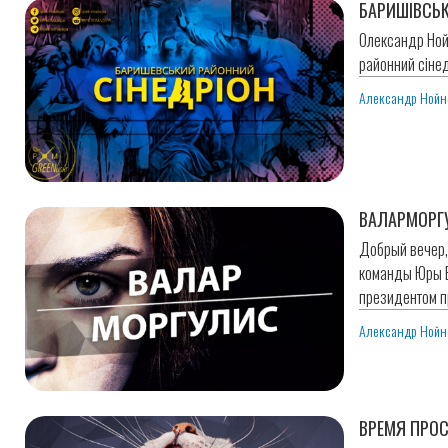
БАРИШІВСЬК
Олександр Ной
районний сінед
Александр Нойн
ВАЛАРМОРГУ
Добрый вечер, 
команды Юры Б
президентом п
Александр Нойн
ВРЕМЯ ПРОС