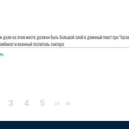
м деле на этом месте должен быть большой злой и длинный текст про Часов
омбинат и военный госпиталь сектора.
ец
щая
age
Page
3
Page
4
Page
5
Следующая
››
Последняя
»
ница
страница
страница