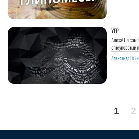
YEP
Алоха! На само
огнеупоротый к
Александр Нойн
Нумерация
Теку
1
P
2
страниц
стра