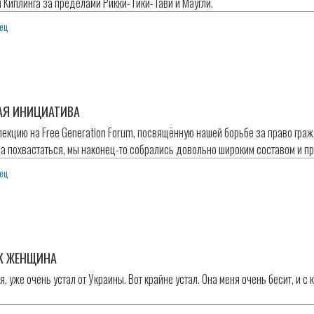
 Киплинга за пределами Рикки-Тики-Тави и Маугли.
ец
АЯ ИНИЦИАТИВА
лекцию на Free Generation Forum, посвящённую нашей борьбе за право граж
ра похвастаться, мы наконец-то собрались довольно широким составом и п
ец
АК ЖЕНЩИНА
ря, уже очень устал от Украины. Вот крайне устал. Она меня очень бесит, и 