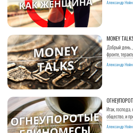
Александр Нойн
MONEY TALK
Добрый день, д
фронте, теракт
Александр Нойн
ОГНЕУПОРО
Итак, господа,
общество, и пр
Александр Нойн