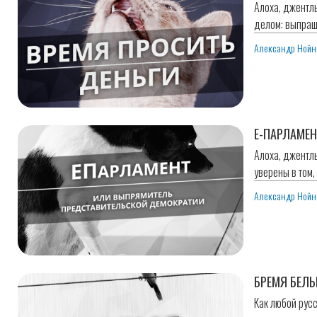
Алоха, джентл
делом: выпраш
Александр Нойн
Е-ПАРЛАМЕ
Алоха, джентл
уверены в том,
Александр Нойн
БРЕМЯ БЕЛ
Как любой русс