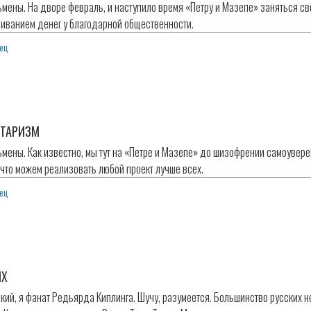
ьмены. На дворе февраль, и наступило время «Петру и Мазепе» заняться 
иванием денег у благодарной общественности.
ец
НТАРИЗМ
ьмены. Как известно, мы тут на «Петре и Мазепе» до шизофрении самоувер
 что можем реализовать любой проект лучше всех.
ец
ЫХ
кий, я фанат Редьярда Киплинга. Шучу, разумеется. Большинство русских н