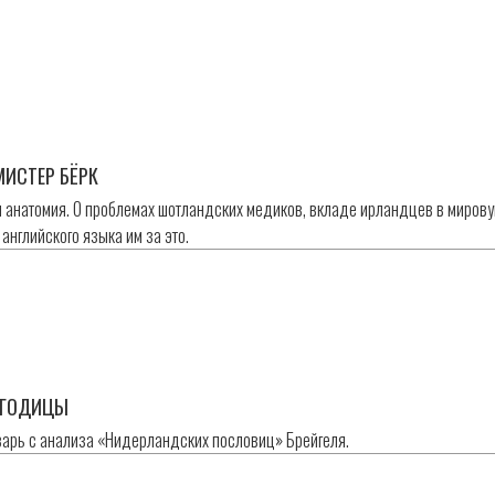
МИСТЕР БЁРК
 анатомия. О проблемах шотландских медиков, вкладе ирландцев в миров
английского языка им за это.
ЯГOДИЦЫ
варь с анализа «Нидерландских пословиц» Брейгеля.