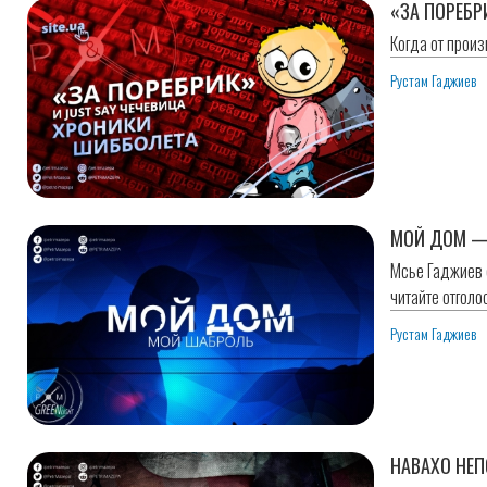
«ЗА ПОРЕБР
Когда от прои
Рустам Гаджиев
МОЙ ДОМ —
Мсье Гаджиев 
читайте отголо
Рустам Гаджиев
НАВАХО НЕ