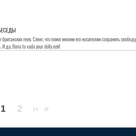
БЕСЕДЫ
 британских геев. Сленг, что помог многим его носителям сохранить свободу
 И да, Bona to vada your dolly eek!
Текущая
1
Page
2
Следующая
››
Последняя
»
страница
страница
страница