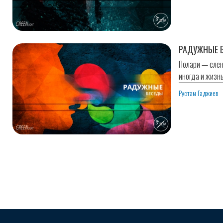
РАДУЖНЫЕ 
Полари — сленг
иногда и жизнь.
Рустам Гаджиев
Нумерация
страниц