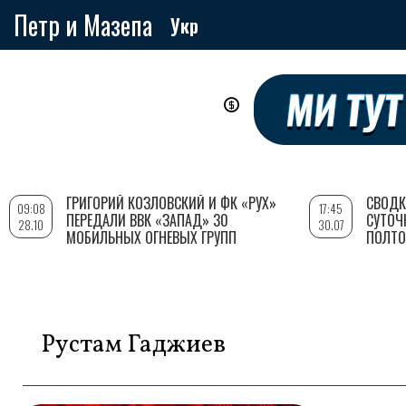
Петр и Мазепа
Укр
Перейти
к
основному
содержанию
ГРИГОРИЙ КОЗЛОВСКИЙ И ФК «РУХ»
СВОДК
09:08
17:45
ПЕРЕДАЛИ ВВК «ЗАПАД» 30
СУТОЧ
28.10
30.07
МОБИЛЬНЫХ ОГНЕВЫХ ГРУПП
ПОЛТО
Рустам Гаджиев