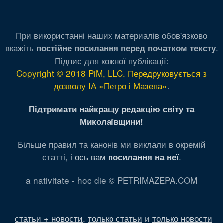
При використанні наших материалів обов'язково
вкажіть
.
постійне посилання перед початком тексту
Підпис для кожної публікації:
Copyright © 2018 PiM, LLC. Передруковується з
дозволу ІА «Петро і Мазепа»
.
Підтримати найкращу редакцію світу та
Миколаївщини!
Більше правил та канонів ми виклали в окремій
статті,
і ось вам
.
посилання на неї
a nativitate - hoc die © PETRIMAZEPA.COM
статьи + новости
,
только статьи
и
только новости