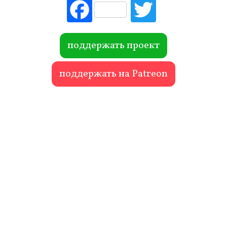
Fac
Tw
ebo
itte
ok
r
поддержать проект
поддержать на Patreon