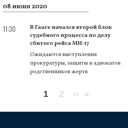
08 июня 2020
11:30
В Гааге начался второй блок
судебного процесса по делу
сбитого рейса MH-17
Ожидаются выступления
прокуратуры, защиты и адвокатов
родственников жертв
Нумерация
Текущая
1
Page
2
Следующая
››
Последня
»
страниц
страница
страница
страница