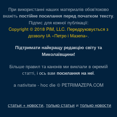
При використанні наших материалів обов'язково
вкажіть
.
постійне посилання перед початком тексту
Підпис для кожної публікації:
Copyright © 2018 PiM, LLC. Передруковується з
дозволу ІА «Петро і Мазепа»
.
Підтримати найкращу редакцію світу та
Миколаївщини!
Більше правил та канонів ми виклали в окремій
статті,
і ось вам
.
посилання на неї
a nativitate - hoc die © PETRIMAZEPA.COM
статьи + новости
,
только статьи
и
только новости