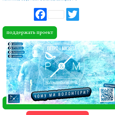
Fac
Tw
ebo
itte
ok
r
поддержать проект