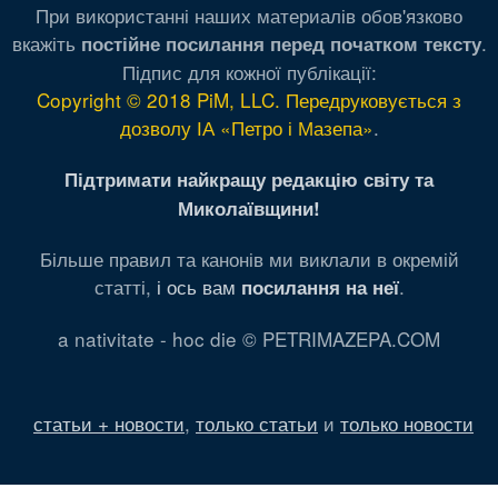
При використанні наших материалів обов'язково
вкажіть
.
постійне посилання перед початком тексту
Підпис для кожної публікації:
Copyright © 2018 PiM, LLC. Передруковується з
дозволу ІА «Петро і Мазепа»
.
Підтримати найкращу редакцію світу та
Миколаївщини!
Більше правил та канонів ми виклали в окремій
статті,
і ось вам
.
посилання на неї
a nativitate - hoc die © PETRIMAZEPA.COM
статьи + новости
,
только статьи
и
только новости