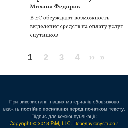
Михаил Федоров
В ЕС обсуждают возможность
выделения средств на оплату услуг
спутников
Нумерация
Текущая
1
Page
2
Page
3
Page
4
Следую
››
После
»
страниц
страница
страниц
стран
При використанні наших материалів обов'язково
вкажіть
.
постійне посилання перед початком тексту
Підпис для кожної публікації:
Copyright © 2018 PiM, LLC. Передруковується з