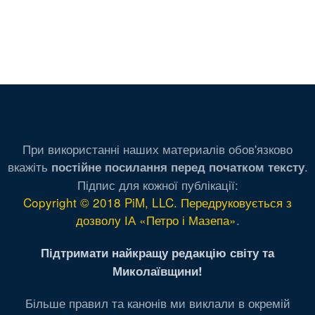
При використанні наших материалів обов'язково
вкажіть
.
постійне посилання перед початком тексту
Підпис для кожної публікації:
Copyright © 2018 PiM, LLC. Передруковується з
дозволу ІА «Петро і Мазепа»
.
Підтримати найкращу редакцію світу та
Миколаївщини!
Більше правил та канонів ми виклали в окремій