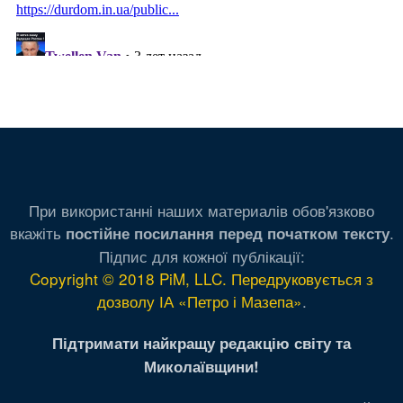
При використанні наших материалів обов'язково
вкажіть
.
постійне посилання перед початком тексту
Підпис для кожної публікації:
Copyright © 2018 PiM, LLC. Передруковується з
дозволу ІА «Петро і Мазепа»
.
Підтримати найкращу редакцію світу та
Миколаївщини!