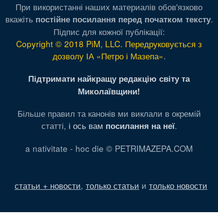
При використанні наших материалів обов'язково
вкажіть
.
постійне посилання перед початком тексту
Підпис для кожної публікації:
Copyright © 2018 PiM, LLC. Передруковується з
дозволу ІА «Петро і Мазепа»
.
Підтримати найкращу редакцію світу та
Миколаївщини!
Більше правил та канонів ми виклали в окремій
статті,
і ось вам
.
посилання на неї
a nativitate - hoc die © PETRIMAZEPA.COM
статьи + новости
,
только статьи
и
только новости