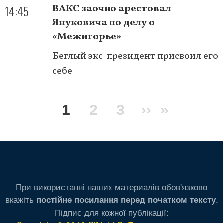
14:45
ВАКС заочно арестовал
Януковича по делу о
«Межигорье»
Беглый экс-президент присвоил его
себе
Нумерация
Текущая
1
Page
2
Page
3
Следующа
››
Послед
»
страниц
страница
страница
страниц
При використанні наших материалів обов'язково
вкажіть
.
постійне посилання перед початком тексту
Підпис для кожної публікації: