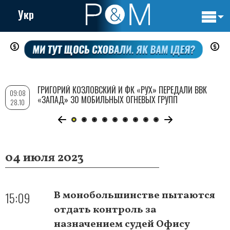
Укр
Основн
Перейти
навигац
к
основному
содержанию
ГРИГОРИЙ КОЗЛОВСКИЙ И ФК «РУХ» ПЕРЕДАЛИ ВВК
09:08
«ЗАПАД» 30 МОБИЛЬНЫХ ОГНЕВЫХ ГРУПП
28.10
04 июля 2023
15:09
В монобольшинстве пытаются
отдать контроль за
назначением судей Офису