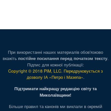
При використанні наших материалів обов'язково
вкажіть
.
постійне посилання перед початком тексту
Підпис для кожної публікації:
Copyright © 2018 PiM, LLC. Передруковується з
дозволу ІА «Петро і Мазепа»
.
Підтримати найкращу редакцію світу та
Миколаївщини!
Більше правил та канонів ми виклали в окремій