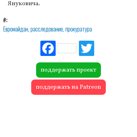
Януковича.
#
Евромайдан
расследование
прокуратура
Fac
Tw
ebo
itte
ok
r
поддержать проект
поддержать на Patreon