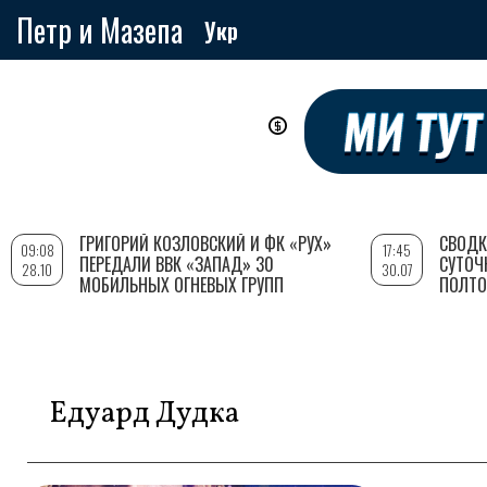
Петр и Мазепа
Укр
Перейти
к
основному
содержанию
ГРИГОРИЙ КОЗЛОВСКИЙ И ФК «РУХ»
СВОДК
09:08
17:45
ПЕРЕДАЛИ ВВК «ЗАПАД» 30
СУТОЧ
28.10
30.07
МОБИЛЬНЫХ ОГНЕВЫХ ГРУПП
ПОЛТО
Едуард Дудка