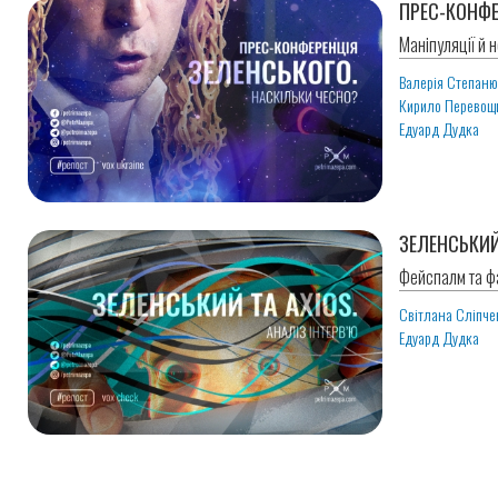
ПРЕС-КОНФЕ
Маніпуляції й н
Валерія Степан
Кирило Перевощ
Едуард Дудка
ЗЕЛЕНСЬКИЙ 
Фейспалм та фа
Світлана Сліпче
Едуард Дудка