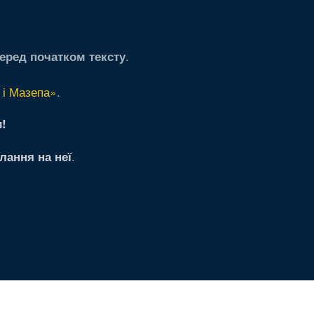
.
еред початком тексту
 і Мазепа»
.
!
.
лання на неї