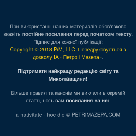
При використанні наших материалів обов'язково
вкажіть
.
постійне посилання перед початком тексту
Підпис для кожної публікації:
Copyright © 2018 PiM, LLC. Передруковується з
дозволу ІА «Петро і Мазепа»
.
Підтримати найкращу редакцію світу та
Миколаївщини!
Більше правил та канонів ми виклали в окремій
статті,
і ось вам
.
посилання на неї
a nativitate - hoc die © PETRIMAZEPA.COM