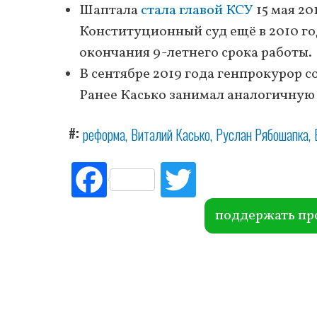
Шаптала
стала главой КСУ
15 мая 20
Конституционный суд ещё в 2010 го
окончания 9-летнего срока работы.
В сентябре 2019 года генпрокурор 
Ранее Касько занимал аналогичную
#
реформа
Виталий Касько
Руслан Рябошапка
Fac
Tw
ebo
itte
ok
r
поддержать пр