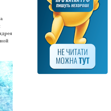
на
и
ндрея
ьной