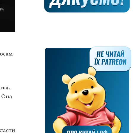
росам
тва.
. Она
власти