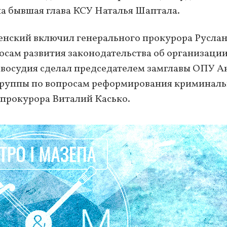
а бывшая глава КСУ Наталья Шаптала.
енский включил генерального прокурора Русла
осам развития законодательства об организаци
авосудия сделал председателем замглавы ОПУ А
 группы по вопросам реформирования криминал
прокурора Виталий Касько.