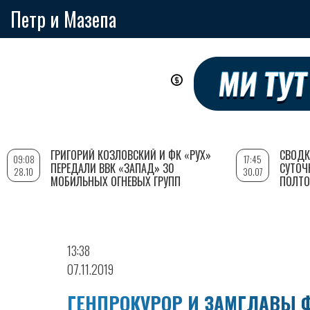
Петр и Мазепа
Перейти
к
основному
содержанию
ГРИГОРИЙ КОЗЛОВСКИЙ И ФК «РУХ»
СВОДК
09:08
17:45
ПЕРЕДАЛИ ВВК «ЗАПАД» 30
СУТОЧ
28.10
30.07
МОБИЛЬНЫХ ОГНЕВЫХ ГРУПП
ПОЛТО
13:38
07.11.2019
ГЕНПРОКУРОР И ЗАМГЛАВЫ 