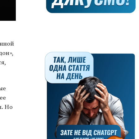
енной
дон»,
я,
ые
ее
ы. Но