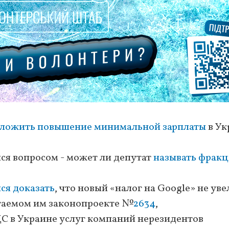
ложить повышение минимальной зарплаты
в Ук
лся вопросом - может ли депутат
называть фрак
ся доказать
, что новый «налог на Google» не ув
агаемом им законопроекте №
2634
,
 в Украине услуг компаний нерезидентов