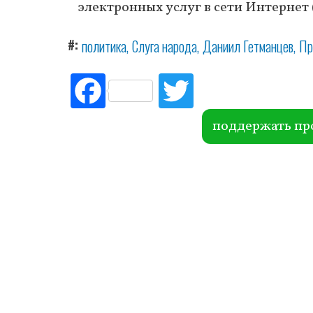
электронных услуг в сети Интернет (G
#
политика
Слуга народа
Даниил Гетманцев
Пр
Fac
Tw
ebo
itte
ok
r
поддержать пр