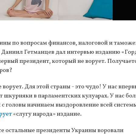
ины по вопросам финансов, налоговой и тамож
» Даниил Гетманцев дал интервью изданию «Гор
первый президент, который не ворует. Получаетс
оров?
 ворует. Для этой страны - это чудо! У нас вперв
т шкурняки в парламентских кулуарах. У нас бол
с головы начинаем выздоровление всей систем
рует
«слугу народа» издание.
все остальные президенты Украины воровали