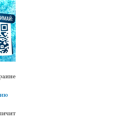
раине
цию
еличит