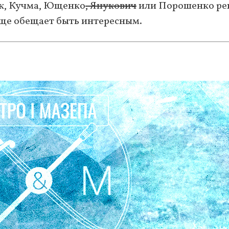
ук, Кучма, Ющенко
, Янукович
или Порошенко ре
лище обещает быть интересным.