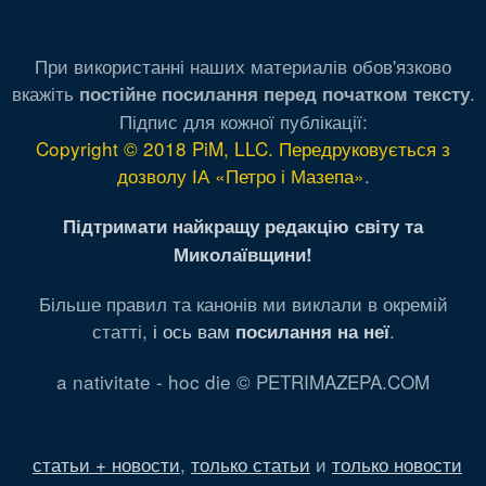
При використанні наших материалів обов'язково
вкажіть
.
постійне посилання перед початком тексту
Підпис для кожної публікації:
Copyright © 2018 PiM, LLC. Передруковується з
дозволу ІА «Петро і Мазепа»
.
Підтримати найкращу редакцію світу та
Миколаївщини!
Більше правил та канонів ми виклали в окремій
статті,
і ось вам
.
посилання на неї
a nativitate - hoc die © PETRIMAZEPA.COM
статьи + новости
,
только статьи
и
только новости