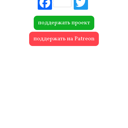
Fac
Tw
ebo
itte
ok
r
поддержать проект
поддержать на Patreon