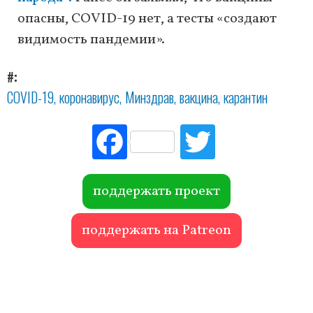
опасны, COVID-19 нет, а тесты «создают
видимость пандемии».
#
COVID-19
коронавирус
Минздрав
вакцина
карантин
Fac
Tw
ebo
itte
ok
r
поддержать проект
поддержать на Patreon