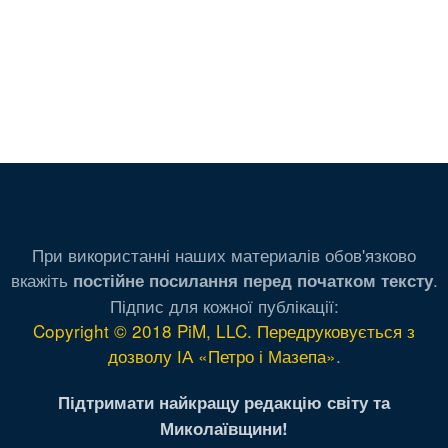
При використанні наших материалів обов'язково
вкажіть
.
постійне посилання перед початком тексту
Підпис для кожної публікації:
Copyright © 2018 PiM, LLC. Передруковується з
дозволу ІА «Петро і Мазепа»
.
Підтримати найкращу редакцію світу та
Миколаївщини!