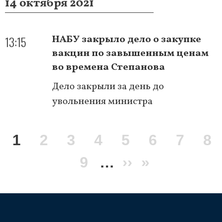
14 октября 2021
13:15
НАБУ закрыло дело о закупке
вакцин по завышенным ценам
во времена Степанова
Дело закрыли за день до
увольнения министра
Нумерация
Текущая
1
Page
2
Page
3
Page
4
Page
5
Page
6
Page
7
Pa
8
страниц
страница
Page
9
…
Следующая
››
Последня
»
страница
страница