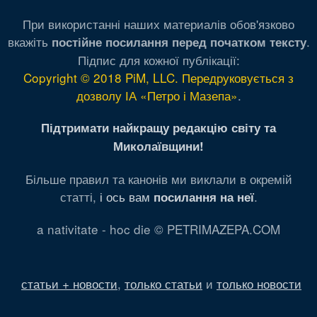
При використанні наших материалів обов'язково
вкажіть
.
постійне посилання перед початком тексту
Підпис для кожної публікації:
Copyright © 2018 PiM, LLC. Передруковується з
дозволу ІА «Петро і Мазепа»
.
Підтримати найкращу редакцію світу та
Миколаївщини!
Більше правил та канонів ми виклали в окремій
статті,
і ось вам
.
посилання на неї
a nativitate - hoc die © PETRIMAZEPA.COM
статьи + новости
,
только статьи
и
только новости