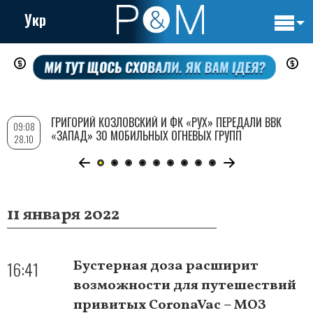
Укр
Основн
Перейти
навигац
к
основному
содержанию
ГРИГОРИЙ КОЗЛОВСКИЙ И ФК «РУХ» ПЕРЕДАЛИ ВВК
09:08
«ЗАПАД» 30 МОБИЛЬНЫХ ОГНЕВЫХ ГРУПП
28.10
11 января 2022
16:41
Бустерная доза расширит
возможности для путешествий
привитых CoronaVac – МОЗ