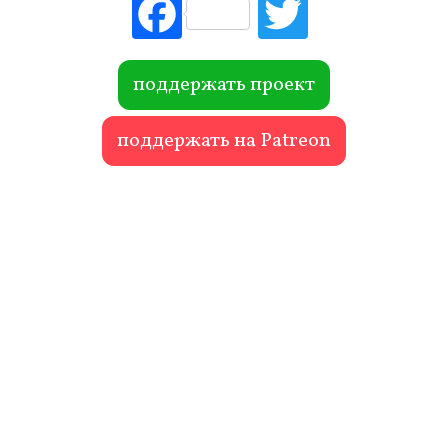
Fac
Tw
ebo
itte
ok
r
поддержать проект
поддержать на Patreon