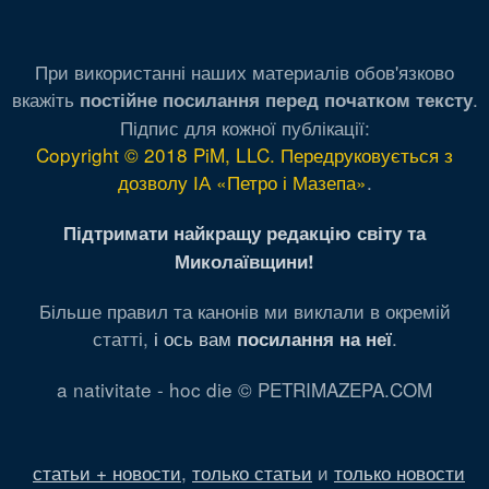
При використанні наших материалів обов'язково
вкажіть
.
постійне посилання перед початком тексту
Підпис для кожної публікації:
Copyright © 2018 PiM, LLC. Передруковується з
дозволу ІА «Петро і Мазепа»
.
Підтримати найкращу редакцію світу та
Миколаївщини!
Більше правил та канонів ми виклали в окремій
статті,
і ось вам
.
посилання на неї
a nativitate - hoc die © PETRIMAZEPA.COM
статьи + новости
,
только статьи
и
только новости