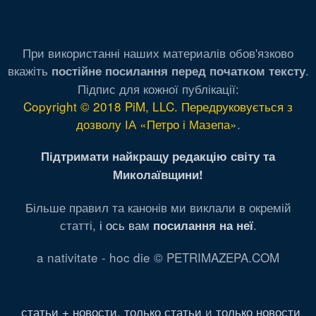
При використанні наших материалів обов'язково
вкажіть
.
постійне посилання перед початком тексту
Підпис для кожної публікації:
Copyright © 2018 PiM, LLC. Передруковується з
дозволу ІА «Петро і Мазепа»
.
Підтримати найкращу редакцію світу та
Миколаївщини!
Більше правил та канонів ми виклали в окремій
статті,
і ось вам
.
посилання на неї
a nativitate - hoc die © PETRIMAZEPA.COM
статьи + новости
,
только статьи
и
только новости