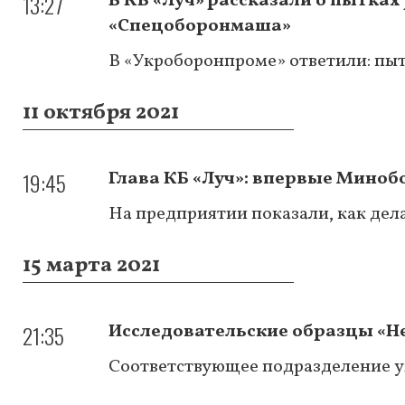
13:27
В КБ «Луч» рассказали о пытка
«Спецоборонмаша»
В «Укроборонпроме» ответили: пыт
11 октября 2021
19:45
Глава КБ «Луч»: впервые Миноб
На предприятии показали, как дела
15 марта 2021
21:35
Исследовательские образцы «Н
Соответствующее подразделение 