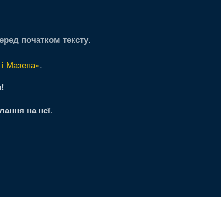
.
еред початком тексту
 і Мазепа»
.
!
.
лання на неї