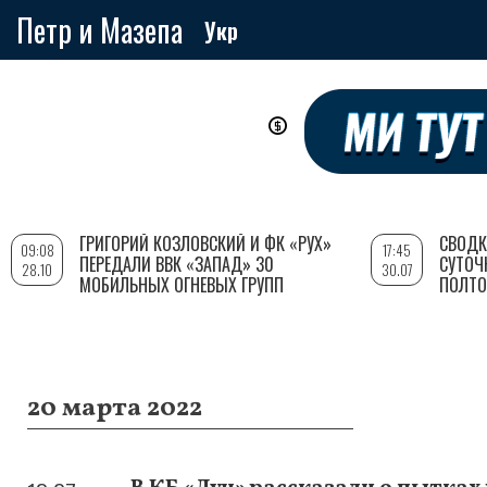
Петр и Мазепа
Укр
Перейти
к
основному
содержанию
ГРИГОРИЙ КОЗЛОВСКИЙ И ФК «РУХ»
СВОДК
09:08
17:45
ПЕРЕДАЛИ ВВК «ЗАПАД» 30
СУТОЧ
28.10
30.07
МОБИЛЬНЫХ ОГНЕВЫХ ГРУПП
ПОЛТО
20 марта 2022