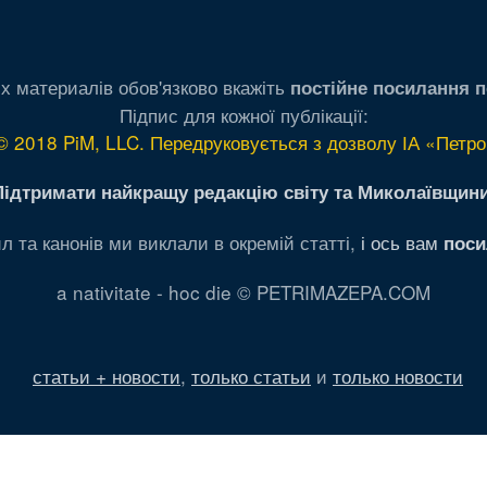
х материалів обов'язково вкажіть
постійне посилання п
Підпис для кожної публікації:
© 2018 PiM, LLC. Передруковується з дозволу ІА «Петро
Підтримати найкращу редакцію світу та Миколаївщини
л та канонів ми виклали в окремій статті,
і ось вам
поси
a nativitate - hoc die © PETRIMAZEPA.COM
статьи + новости
,
только статьи
и
только новости