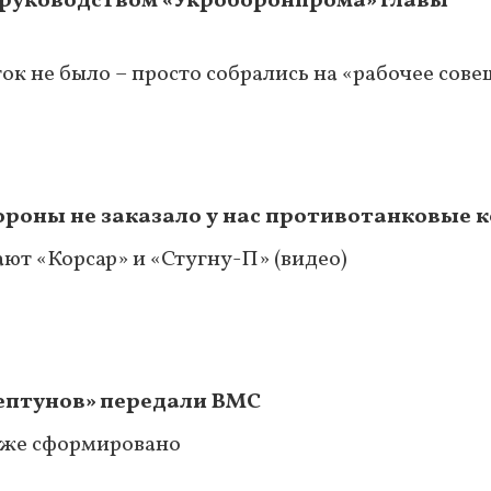
х руководством «Укроборонпрома» главы
ок не было – просто собрались на «рабочее сов
ороны не заказало у нас противотанковые 
ют «Корсар» и «Стугну-П» (видео)
ептунов» передали ВМС
уже сформировано