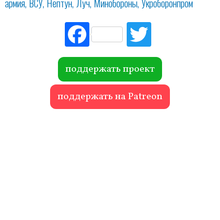
армия
ВСУ
Нептун
Луч
Минобороны
Укроборонпром
Fac
Tw
ebo
itte
ok
r
поддержать проект
поддержать на Patreon