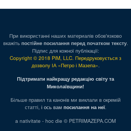
При використанні наших материалів обов'язково
вкажіть
.
постійне посилання перед початком тексту
Підпис для кожної публікації:
Copyright © 2018 PiM, LLC. Передруковується з
дозволу ІА «Петро і Мазепа»
.
Підтримати найкращу редакцію світу та
Миколаївщини!
Більше правил та канонів ми виклали в окремій
статті,
і ось вам
.
посилання на неї
a nativitate - hoc die © PETRIMAZEPA.COM