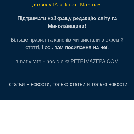
дозволу ІА «Петро і Мазепа»
.
Підтримати найкращу редакцію світу та
Миколаївщини!
Більше правил та канонів ми виклали в окремій
статті,
і ось вам
.
посилання на неї
a nativitate - hoc die © PETRIMAZEPA.COM
статьи + новости
,
только статьи
и
только новости