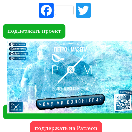
Fac
Tw
ebo
itte
ok
r
поддержать проект
поддержать на Patreon