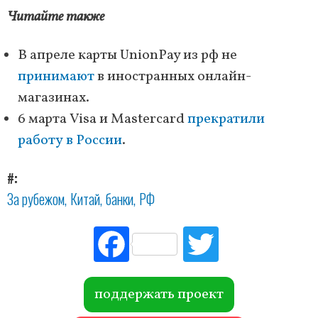
Читайте также
В апреле карты UnionPay из рф не
принимают
в иностранных онлайн-
магазинах.
6 марта Visa и Mastercard
прекратили
работу в России
.
#
За рубежом
Китай
банки
РФ
Fac
Tw
ebo
itte
ok
r
поддержать проект