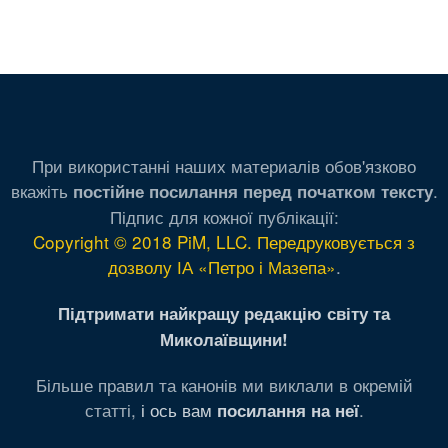
При використанні наших материалів обов'язково
вкажіть
.
постійне посилання перед початком тексту
Підпис для кожної публікації:
Copyright © 2018 PiM, LLC. Передруковується з
дозволу ІА «Петро і Мазепа»
.
Підтримати найкращу редакцію світу та
Миколаївщини!
Більше правил та канонів ми виклали в окремій
статті,
і ось вам
.
посилання на неї