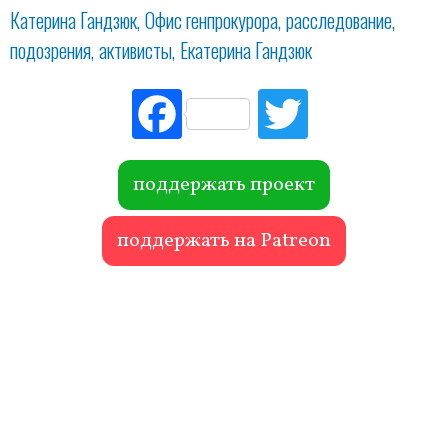
Катерина Гандзюк
Офис генпрокурора
расследование
подозрения
активисты
Екатерина Гандзюк
Fac
Tw
ebo
itte
ok
r
поддержать проект
поддержать на Patreon