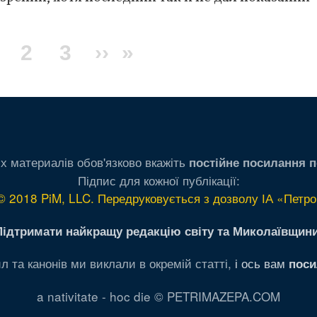
екущая
Page
2
Page
3
Следующая
››
Последняя
»
траница
страница
страница
х материалів обов'язково вкажіть
постійне посилання п
Підпис для кожної публікації:
© 2018 PiM, LLC. Передруковується з дозволу ІА «Петро
Підтримати найкращу редакцію світу та Миколаївщини
л та канонів ми виклали в окремій статті,
і ось вам
поси
a nativitate - hoc die © PETRIMAZEPA.COM