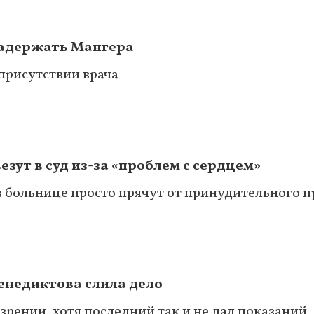
задержать Мангера
присутствии врача
езут в суд из-за «проблем с сердцем»
в больнице просто прячут от принудительного п
Венедиктова слила дело
зрении, хотя последний так и не дал показаний