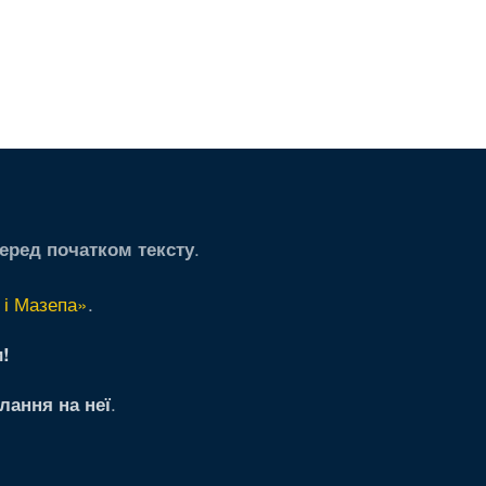
.
еред початком тексту
 і Мазепа»
.
!
.
лання на неї