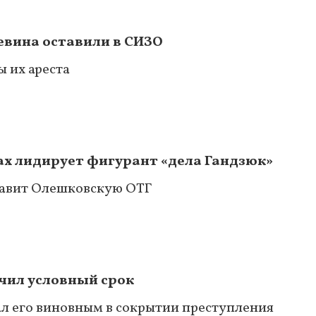
евина оставили в СИЗО
 их ареста
ах лидирует фигурант «дела Гандзюк»
главит Олешковскую ОТГ
чил условный срок
л его виновным в сокрытии преступления