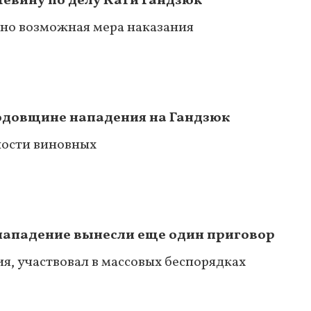
Левину по делу Кати Гандзюк
но возможная мера наказания
одовщине нападения на Гандзюк
ности виновных
 нападение вынесли еще один приговор
я, участвовал в массовых беспорядках