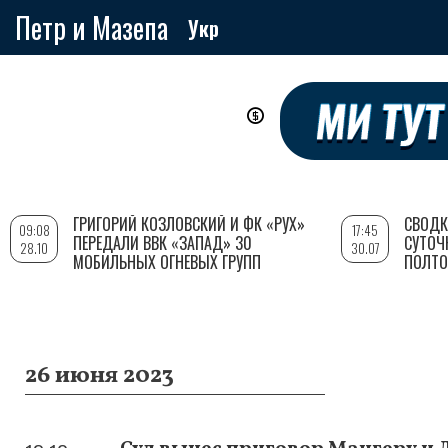
Петр и Мазепа
Укр
Перейти
к
основному
содержанию
ГРИГОРИЙ КОЗЛОВСКИЙ И ФК «РУХ»
СВОДК
09:08
17:45
ПЕРЕДАЛИ ВВК «ЗАПАД» 30
СУТОЧ
28.10
30.07
МОБИЛЬНЫХ ОГНЕВЫХ ГРУПП
ПОЛТО
26 июня 2023