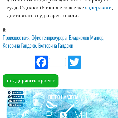
активисты подчеркивают что его прячут от
суда. Однако 16 июня его все же
задержали
,
доставили в суд и арестовали.
#
Происшествия
Офис генпрокурора
Владислав Мангер
Катерина Гандзюк
Екатерина Гандзюк
Fac
Tw
ebo
itte
ok
r
поддержать проект