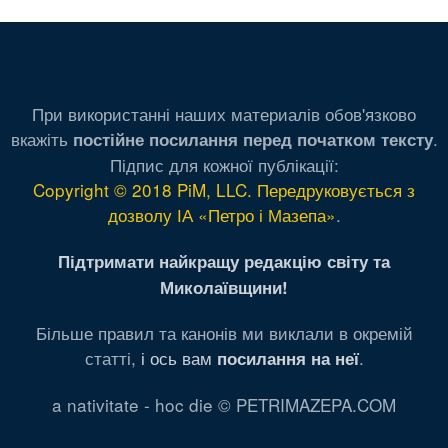
При використанні наших материалів обов'язково
вкажіть
.
постійне посилання перед початком тексту
Підпис для кожної публікації:
Copyright © 2018 PiM, LLC. Передруковується з
дозволу ІА «Петро і Мазепа»
.
Підтримати найкращу редакцію світу та
Миколаївщини!
Більше правил та канонів ми виклали в окремій
статті,
і ось вам
.
посилання на неї
a nativitate - hoc die © PETRIMAZEPA.COM