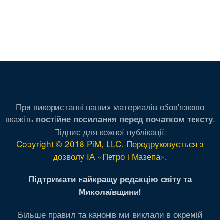
При використанні наших материалів обов'язково
вкажіть
.
постійне посилання перед початком тексту
Підпис для кожної публікації:
Copyright © 2018 PiM, LLC. Передруковується з
дозволу ІА «Петро і Мазепа»
.
Підтримати найкращу редакцію світу та
Миколаївщини!
Більше правил та канонів ми виклали в окремій