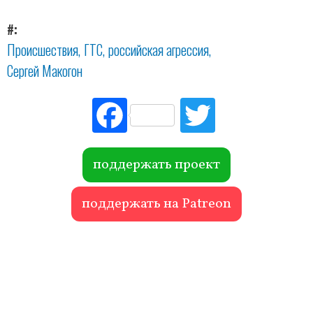
#
Происшествия
ГТС
российская агрессия
Сергей Макогон
Fac
Tw
ebo
itte
ok
r
поддержать проект
поддержать на Patreon