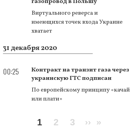
газопровод в Польшу
Виртуального реверса и
имеющихся точек входа Украине
хватает
31 декабря 2020
00:25
Контракт на транзит газа через
украинскую ГТС подписан
По европейскому принципу «качай
или плати»
Нумерация
Текущая
1
Page
2
Page
3
Следующа
››
Послед
»
страниц