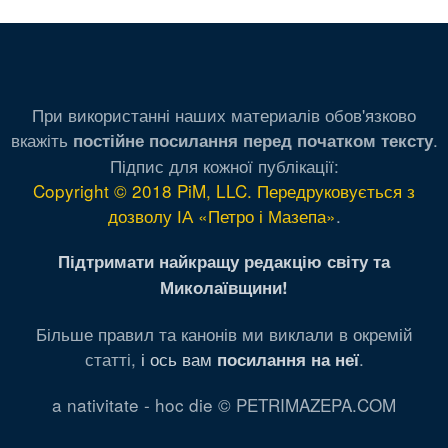
страница
страница
страниц
При використанні наших материалів обов'язково
вкажіть
.
постійне посилання перед початком тексту
Підпис для кожної публікації:
Copyright © 2018 PiM, LLC. Передруковується з
дозволу ІА «Петро і Мазепа»
.
Підтримати найкращу редакцію світу та
Миколаївщини!
Більше правил та канонів ми виклали в окремій
статті,
і ось вам
.
посилання на неї
a nativitate - hoc die © PETRIMAZEPA.COM