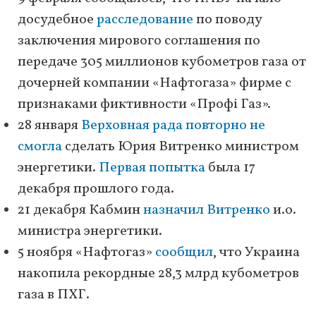
досудебное
расследование
по поводу
заключения мирового соглашения по
передаче 305 миллионов кубометров газа от
дочерней компании «Нафтогаза» фирме с
признаками фиктивности «Профі Газ».
28 января
Верховная рада повторно не
смогла
сделать Юрия Витренко министром
энергетики.
Первая попытка
была 17
декабря прошлого года.
21 декабря Кабмин
назначил Витренко
и.о.
министра энергетики.
5 ноября «Нафтогаз»
сообщил
, что Украина
накопила рекордные 28,3 млрд кубометров
газа в ПХГ.