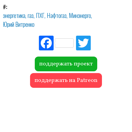
#
энергетика
газ
ПХГ
Нафтогаз
Минэнерго
Юрий Витренко
Fac
Tw
ebo
itte
ok
r
поддержать проект
поддержать на Patreon