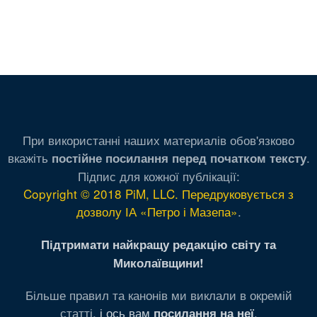
При використанні наших материалів обов'язково
вкажіть
.
постійне посилання перед початком тексту
Підпис для кожної публікації:
Copyright © 2018 PiM, LLC. Передруковується з
дозволу ІА «Петро і Мазепа»
.
Підтримати найкращу редакцію світу та
Миколаївщини!
Більше правил та канонів ми виклали в окремій
статті,
і ось вам
.
посилання на неї