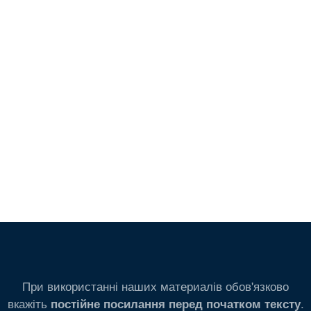
При використанні наших материалів обов'язково
вкажіть
.
постійне посилання перед початком тексту