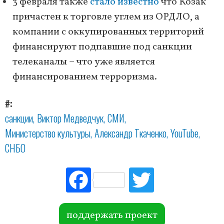
3 февраля также
стало известно
что Козак
причастен к торговле углем из ОРДЛО, а
компании с оккупированных территорий
финансируют подпавшие под санкции
телеканалы – что уже является
финансированием терроризма.
#
санкции
Виктор Медведчук
СМИ
Министерство культуры
Александр Ткаченко
YouTube
СНБО
Fac
Tw
ebo
itte
ok
r
поддержать проект