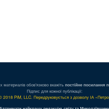
х материалів обов'язково вкажіть
постійне посилання п
Підпис для кожної публікації:
© 2018 PiM, LLC. Передруковується з дозволу ІА «Петро
Підтримати найкращу редакцію світу та Миколаївщини