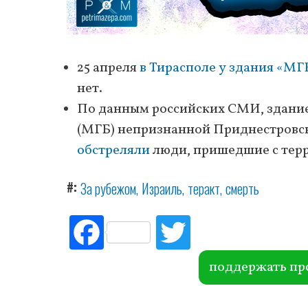
25 апреля
в Тирасполе у здания «М
нет.
По данным российских СМИ, здание
(МГБ) непризнанной Приднестровск
обстреляли
люди, пришедшие с тер
#
За рубежом
Израиль
теракт
смерть
Fac
Tw
ebo
itte
ok
r
поддержать пр