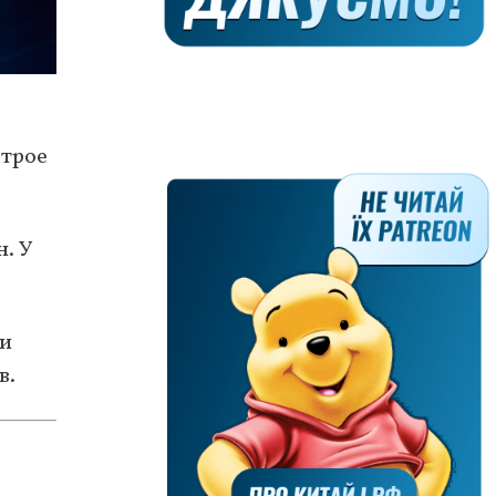
 трое
. У
ли
в.