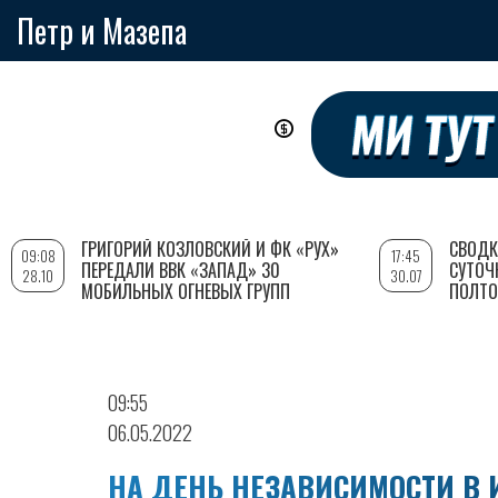
Петр и Мазепа
Перейти
к
основному
содержанию
ГРИГОРИЙ КОЗЛОВСКИЙ И ФК «РУХ»
СВОДК
09:08
17:45
ПЕРЕДАЛИ ВВК «ЗАПАД» 30
СУТОЧ
28.10
30.07
МОБИЛЬНЫХ ОГНЕВЫХ ГРУПП
ПОЛТО
09:55
06.05.2022
НА ДЕНЬ НЕЗАВИСИМОСТИ В 