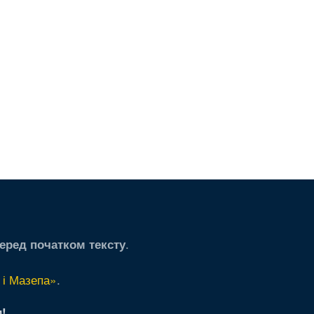
.
еред початком тексту
 і Мазепа»
.
!