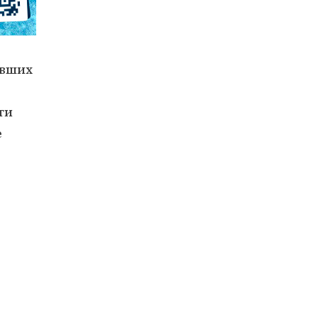
авших
ти
е