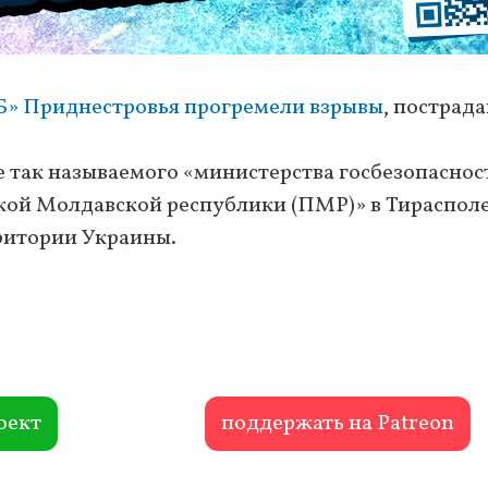
ГБ» Приднестровья прогремели взрывы
, пострад
 так называемого «министерства госбезопаснос
ой Молдавской республики (ПМР)» в Тираспол
ритории Украины.
оект
поддержать на Patreon