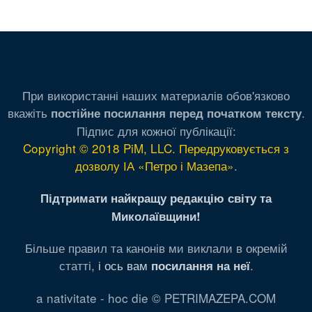
При використанні наших материалів обов'язково
вкажіть
.
постійне посилання перед початком тексту
Підпис для кожної публікації:
Copyright © 2018 PiM, LLC. Передруковується з
дозволу ІА «Петро і Мазепа»
.
Підтримати найкращу редакцію світу та
Миколаївщини!
Більше правил та канонів ми виклали в окремій
статті,
і ось вам
.
посилання на неї
a nativitate - hoc die © PETRIMAZEPA.COM