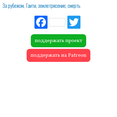
За рубежом
Гаити
землетрясение
смерть
Fac
Tw
ebo
itte
ok
r
поддержать проект
поддержать на Patreon