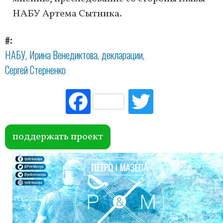
НАБУ Артема Сытника.
#
НАБУ
Ирина Венедиктова
декларации
Сергей Стерненко
Fac
Tw
ebo
itte
ok
r
поддержать проект