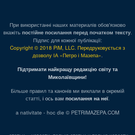
При використанні наших материалів обов'язково
вкажіть
.
постійне посилання перед початком тексту
Підпис для кожної публікації:
Copyright © 2018 PiM, LLC. Передруковується з
дозволу ІА «Петро і Мазепа»
.
Підтримати найкращу редакцію світу та
Миколаївщини!
Більше правил та канонів ми виклали в окремій
статті,
і ось вам
.
посилання на неї
a nativitate - hoc die © PETRIMAZEPA.COM