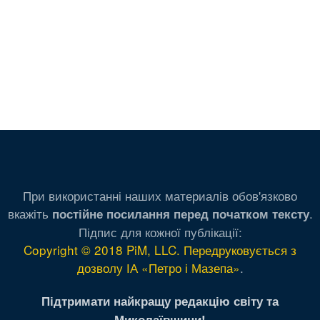
При використанні наших материалів обов'язково
вкажіть
.
постійне посилання перед початком тексту
Підпис для кожної публікації:
Copyright © 2018 PiM, LLC. Передруковується з
дозволу ІА «Петро і Мазепа»
.
Підтримати найкращу редакцію світу та
Миколаївщини!