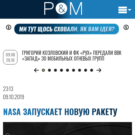
Основн
Перейти
навигац
к
основному
содержанию
ГРИГОРИЙ КОЗЛОВСКИЙ И ФК «РУХ» ПЕРЕДАЛИ ВВК
09:08
«ЗАПАД» 30 МОБИЛЬНЫХ ОГНЕВЫХ ГРУПП
28.10
23:13
09.10.2019
NASA ЗАПУСКАЕТ НОВУЮ РАКЕТУ