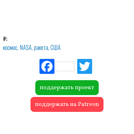
#
космос
NASA
ракета
США
Fac
Tw
ebo
itte
ok
r
поддержать проект
поддержать на Patreon