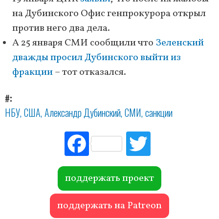
на Дубинского Офис генпрокурора открыл
против него два дела.
А 25 января СМИ сообщили что
Зеленский
дважды просил Дубинского выйти из
фракции
– тот отказался.
#
НБУ
США
Александр Дубинский
СМИ
санкции
Fac
Tw
ebo
itte
ok
r
поддержать проект
поддержать на Patreon