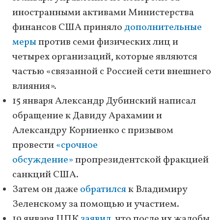
иностранными активами Министерства
финансов США приняло
дополнительные
меры
против семи физических лиц и
четырех организаций, которые являются
частью «связанной с Россией сети внешнего
влияния».
15 января Александр Дубинский написал
обращение к Давиду Арахамии и
Александру Корниенко с призывом
провести
«срочное
обсуждение»
пропрезидентской фракцией
санкций США.
Затем он даже
обратился
к Владимиру
Зеленскому за помощью и участием.
19 января ЦПК
заявил
, что после их жалобы