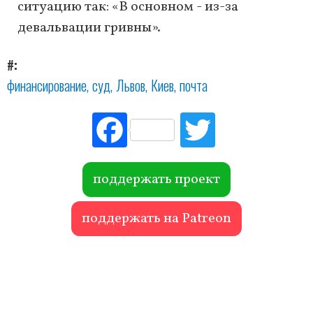
ситуацию так: «В основном - из-за
девальвации гривны».
#
финансирование
суд
Львов
Киев
почта
Fac
Tw
ebo
itte
ok
r
поддержать проект
поддержать на Patreon