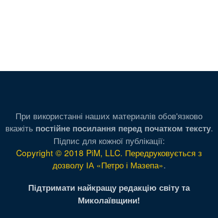
При використанні наших материалів обов'язково
вкажіть
.
постійне посилання перед початком тексту
Підпис для кожної публікації:
Copyright © 2018 PiM, LLC. Передруковується з
дозволу ІА «Петро і Мазепа»
.
Підтримати найкращу редакцію світу та
Миколаївщини!