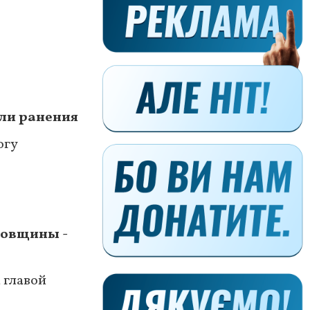
или ранения
огу
ковщины -
 главой