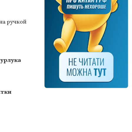
ана ручкой
Бурлука
ятки