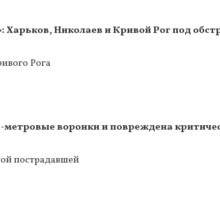
»: Харьков, Николаев и Кривой Рог под обс
ривого Рога
6-метровые воронки и повреждена критиче
ной пострадавшей