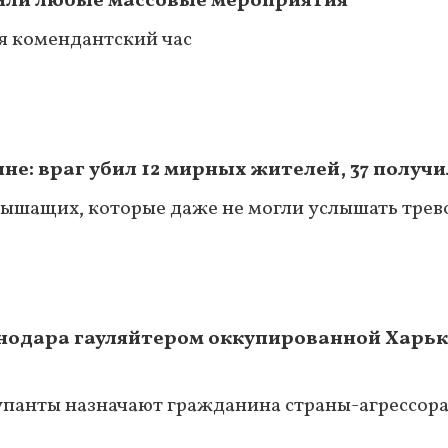
етили любые массовые мероприятия
ся комендантский час
не: враг убил 12 мирных жителей, 37 получ
ышащих, которые даже не могли услышать трев
нодара гауляйтером оккупированной Харь
купанты назначают гражданина страны-агрессора