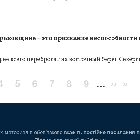
арьковщине – это признание неспособности 
рее всего перебросят на восточный берег Север
я
e
Page
4
Page
5
Page
6
Page
7
Page
8
Page
9
…
След
››
Пос
»
ца
стран
стр
х материалів обов'язково вкажіть
постійне посилання п
Підпис для кожної публікації: