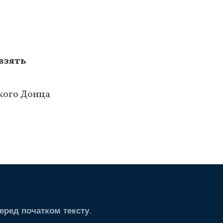
взять
ского Донца
ующая
ледняя
ица
аница
.
еред початком тексту