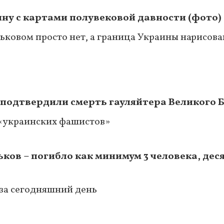
ину с картами полувековой давности (фото)
рьковом просто нет, а граница Украины нарисов
 подтвердили смерть гауляйтера Великого 
 «украинских фашистов»
ков – погибло как минимум 3 человека, дес
 за сегодняшний день