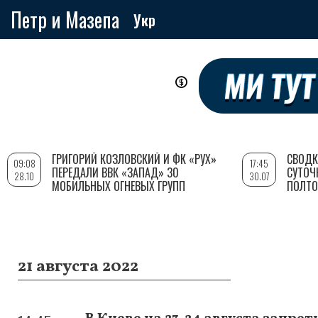
Петр и Мазепа
Укр
Перейти
к
основному
содержанию
ГРИГОРИЙ КОЗЛОВСКИЙ И ФК «РУХ»
СВОДК
09:08
17:45
ПЕРЕДАЛИ ВВК «ЗАПАД» 30
СУТОЧ
28.10
30.07
МОБИЛЬНЫХ ОГНЕВЫХ ГРУПП
ПОЛТО
21 августа 2022