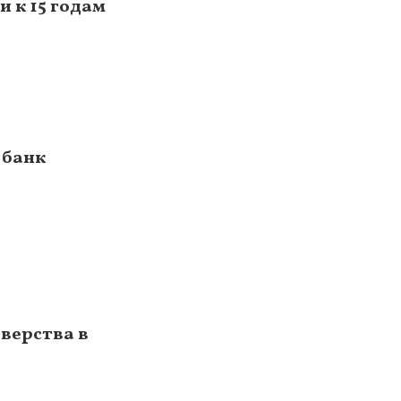
 к 15 годам
 банк
верства в