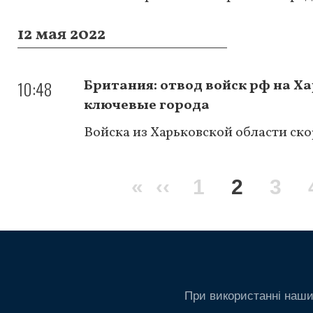
12 мая 2022
10:48
Британия: отвод войск рф на Х
ключевые города
Войска из Харьковской области ско
Нумерация
Первая
«
Предыдущая
‹‹
Page
1
Текуща
2
Pag
3
страниц
страница
страница
страни
При використанні наши